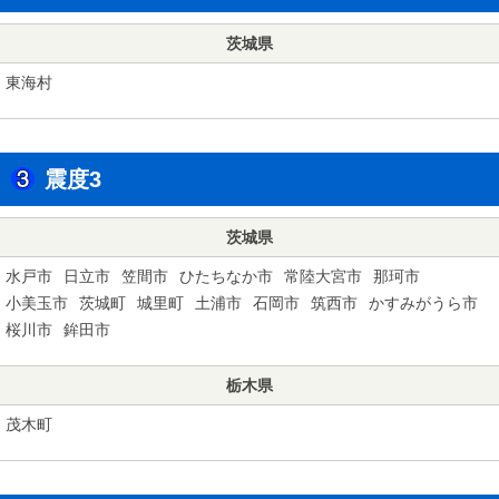
茨城県
東海村
震度3
茨城県
水戸市
日立市
笠間市
ひたちなか市
常陸大宮市
那珂市
小美玉市
茨城町
城里町
土浦市
石岡市
筑西市
かすみがうら市
桜川市
鉾田市
栃木県
茂木町