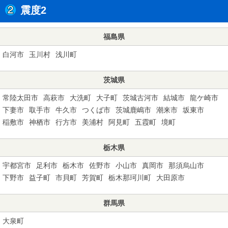
震度2
福島県
白河市
玉川村
浅川町
茨城県
常陸太田市
高萩市
大洗町
大子町
茨城古河市
結城市
龍ケ崎市
下妻市
取手市
牛久市
つくば市
茨城鹿嶋市
潮来市
坂東市
稲敷市
神栖市
行方市
美浦村
阿見町
五霞町
境町
栃木県
宇都宮市
足利市
栃木市
佐野市
小山市
真岡市
那須烏山市
下野市
益子町
市貝町
芳賀町
栃木那珂川町
大田原市
群馬県
大泉町