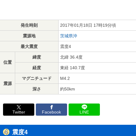
発生時刻
2017年01月18日 17時19分頃
震源地
茨城県沖
最大震度
震度4
緯度
北緯 36.4度
位置
経度
東経 140.7度
マグニチュード
M4.2
震源
深さ
約50km
Twitter
Facebook
LINE
震度4