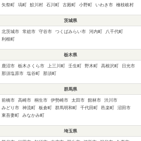
矢祭町
塙町
鮫川村
石川町
古殿町
小野町
いわき市
檜枝岐村
茨城県
北茨城市
常総市
守谷市
つくばみらい市
河内町
八千代町
利根町
栃木県
鹿沼市
栃木さくら市
上三川町
壬生町
野木町
高根沢町
日光市
那須塩原市
塩谷町
那須町
群馬県
前橋市
高崎市
桐生市
伊勢崎市
太田市
館林市
渋川市
みどり市
神流町
板倉町
群馬明和町
千代田町
邑楽町
沼田市
東吾妻町
みなかみ町
埼玉県