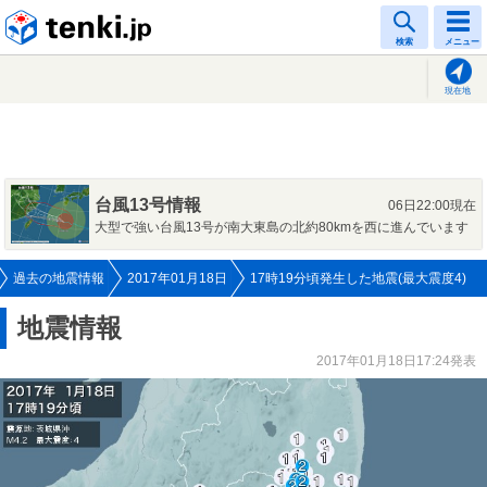
tenki.jp
検索
メニュー
現在地
台風13号情報
06日22:00現在
大型で強い台風13号が南大東島の北約80kmを西に進んでいます
過去の地震情報
2017年01月18日
17時19分頃発生した地震(最大震度4)
地震情報
2017年01月18日17:24発表