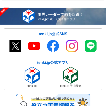
雨雲レーダーで雨を回避！
tenki.jp公式 天気予報アプリ
tenki.jp公式SNS
tenki.jp公式アプリ
tenki.jp
tenki.jp 登山天気