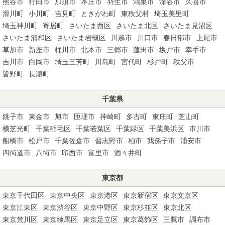
熊谷市
行田市
加須市
本庄市
羽生市
鴻巣市
深谷市
久喜市
滑川町
小川町
吉見町
ときがわ町
東秩父村
埼玉美里町
埼玉神川町
寄居町
さいたま西区
さいたま北区
さいたま見沼区
さいたま浦和区
さいたま岩槻区
川越市
川口市
春日部市
上尾市
草加市
新座市
桶川市
北本市
三郷市
蓮田市
坂戸市
幸手市
吉川市
白岡市
埼玉三芳町
川島町
宮代町
杉戸町
秩父市
皆野町
長瀞町
千葉県
銚子市
東金市
旭市
匝瑳市
神崎町
多古町
東庄町
芝山町
横芝光町
千葉稲毛区
千葉若葉区
千葉緑区
千葉美浜区
市川市
船橋市
松戸市
千葉佐倉市
習志野市
柏市
我孫子市
浦安市
四街道市
八街市
印西市
富里市
酒々井町
東京都
東京千代田区
東京中央区
東京港区
東京新宿区
東京文京区
東京江東区
東京渋谷区
東京中野区
東京杉並区
東京北区
東京荒川区
東京練馬区
東京足立区
東京葛飾区
三鷹市
調布市