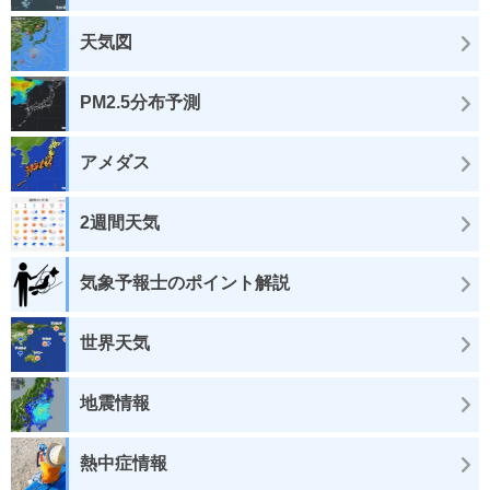
天気図
PM2.5分布予測
アメダス
2週間天気
気象予報士のポイント解説
世界天気
地震情報
熱中症情報