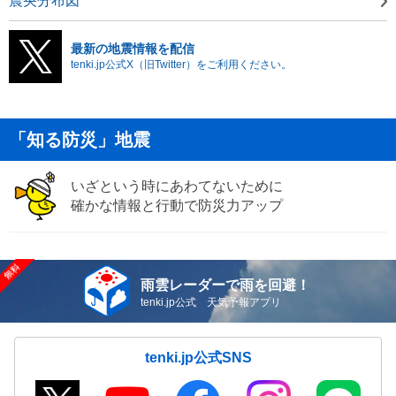
震央分布図
最新の地震情報を配信
tenki.jp公式X（旧Twitter）をご利用ください。
「知る防災」地震
いざという時にあわてないために
確かな情報と行動で防災力アップ
雨雲レーダーで雨を回避！
tenki.jp公式 天気予報アプリ
tenki.jp公式SNS