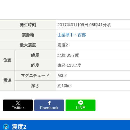
発生時刻
2017年01月09日 05時41分頃
震源地
山梨県中・西部
最大震度
震度2
緯度
北緯 35.7度
位置
経度
東経 138.7度
マグニチュード
M3.2
震源
深さ
約10km
Twitter
Facebook
LINE
震度2