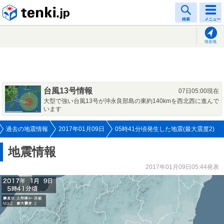
tenki.jp
検索
メニュー
現在地
台風13号情報
07日05:00現在
大型で強い台風13号が沖永良部島の東約140kmを西北西に進んで
います
過去の地震情報
2017年01月09日
05時41分頃発生した地震(最大震度2)
地震情報
2017年01月09日05:44発表