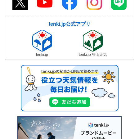
tenki.jp公式アプリ
tenki.jp
tenki.jp 登山天気