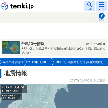
tenki.jp
検索
メニュー
現在地
台風13号情報
06日14:00現在
大型で強い台風13号が南大東島の東北東約190kmを西北西に進ん
でいます
過去の地震情報
2017年01月05日
10時09分頃発生した地震(最大震度1)
地震情報
2017年01月05日10:12発表