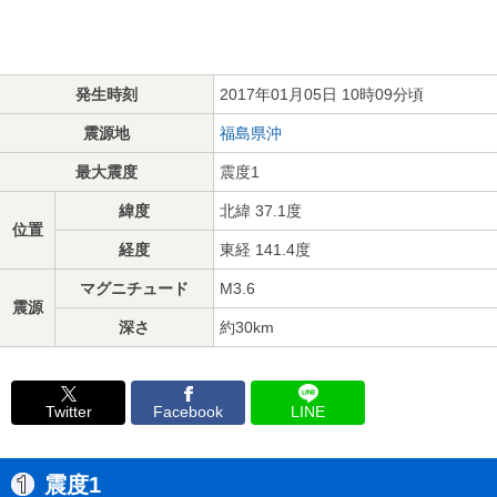
発生時刻
2017年01月05日 10時09分頃
震源地
福島県沖
最大震度
震度1
緯度
北緯 37.1度
位置
経度
東経 141.4度
マグニチュード
M3.6
震源
深さ
約30km
Twitter
Facebook
LINE
震度1