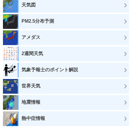
天気図
PM2.5分布予測
アメダス
2週間天気
気象予報士のポイント解説
世界天気
地震情報
熱中症情報