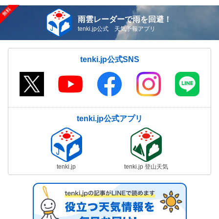
雨雲レーダーで雨を回避！
tenki.jp公式 天気予報アプリ
tenki.jp公式SNS
tenki.jp公式アプリ
tenki.jp
tenki.jp 登山天気