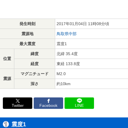
発生時刻
2017年01月04日 11時08分頃
震源地
鳥取県中部
最大震度
震度1
緯度
北緯 35.4度
位置
経度
東経 133.8度
マグニチュード
M2.0
震源
深さ
約10km
Twitter
Facebook
LINE
震度1