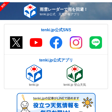
雨雲レーダーで雨を回避！
tenki.jp公式 天気予報アプリ
tenki.jp公式SNS
tenki.jp公式アプリ
tenki.jp
tenki.jp 登山天気