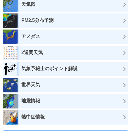
天気図
PM2.5分布予測
アメダス
2週間天気
気象予報士のポイント解説
世界天気
地震情報
熱中症情報