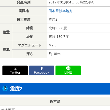
発生時刻
2017年01月04日 03時22分頃
震源地
熊本県熊本地方
最大震度
震度2
緯度
北緯 32.8度
位置
経度
東経 130.7度
マグニチュード
M2.5
震源
深さ
約10km
Twitter
Facebook
LINE
震度2
熊本県
熊本西区