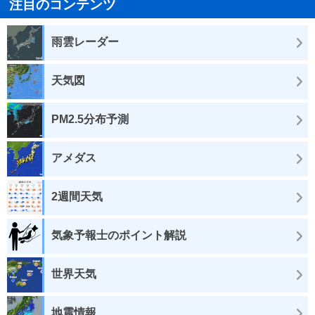
注目のコンテンツ
雨雲レーダー
天気図
PM2.5分布予測
アメダス
2週間天気
気象予報士のポイント解説
世界天気
地震情報