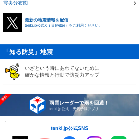
震央分布図
最新の地震情報を配信
tenki.jp公式X（旧Twitter）をご利用ください。
「知る防災」地震
いざという時にあわてないために
確かな情報と行動で防災力アップ
雨雲レーダーで雨を回避！
tenki.jp公式 天気予報アプリ
tenki.jp公式SNS