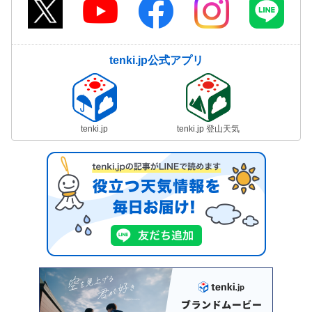
tenki.jp公式アプリ
tenki.jp
tenki.jp 登山天気