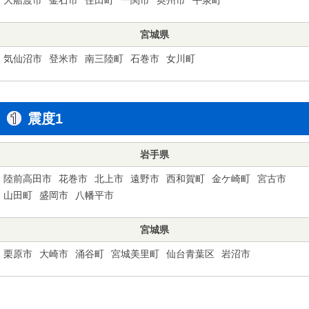
宮城県
気仙沼市
登米市
南三陸町
石巻市
女川町
震度1
岩手県
陸前高田市
花巻市
北上市
遠野市
西和賀町
金ケ崎町
宮古市
山田町
盛岡市
八幡平市
宮城県
栗原市
大崎市
涌谷町
宮城美里町
仙台青葉区
岩沼市