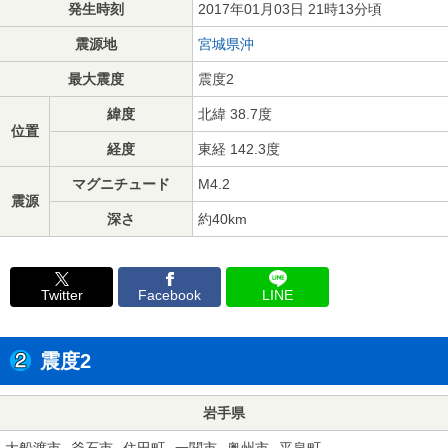
発生時刻
2017年01月03日 21時13分頃
震源地
宮城県沖
最大震度
震度2
緯度
北緯 38.7度
位置
経度
東経 142.3度
マグニチュード
M4.2
震源
深さ
約40km
Twitter
Facebook
LINE
震度2
岩手県
大船渡市
釜石市
住田町
一関市
奥州市
平泉町