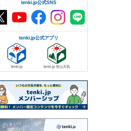
tenki.jp公式SNS
tenki.jp公式アプリ
tenki.jp
tenki.jp 登山天気