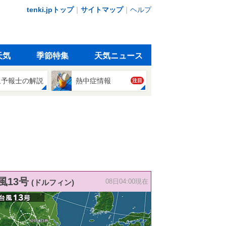
tenki.jpトップ
｜
サイトマップ
｜
ヘルプ
天気
季節特集
天気ニュース
象予報士の解説
熱中症情報
注目
風13号
(ドルフィン)
08日04:00現在