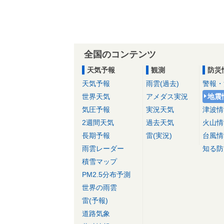
全国のコンテンツ
天気予報
観測
防災
天気予報
雨雲(過去)
警報・
世界天気
アメダス実況
地震
気圧予報
実況天気
津波情
2週間天気
過去天気
火山情
長期予報
雷(実況)
台風情
雨雲レーダー
知る防
積雪マップ
PM2.5分布予測
世界の雨雲
雷(予報)
道路気象