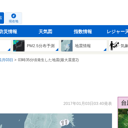
索
現在地
防災情報
天気図
指数情報
レジャー
PM2.5分布予測
地震情報
気
01月03日
03時35分頃発生した地震(最大震度2)
台
2017年01月03日03:40発表