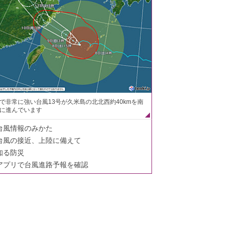
で非常に強い台風13号が久米島の北北西約40kmを南
に進んでいます
台風情報のみかた
台風の接近、上陸に備えて
知る防災
アプリで台風進路予報を確認