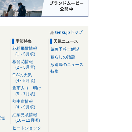
tenki.jpトップ
季節特集
天気ニュース
花粉飛散情報
気象予報士解説
(1～5月頃)
暮らしの話題
桜開花情報
放送局のニュース
(2～5月頃)
特集
GWの天気
(4～5月頃)
梅雨入り・明け
(5～7月頃)
熱中症情報
(4～9月頃)
紅葉見頃情報
天気
(10～11月頃)
ヒートショック