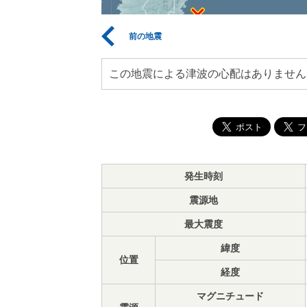
前の地震
この地震による津波の心配はありません
発生時刻
震源地
最大震度
緯度
位置
経度
マグニチュード