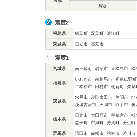
震源
深さ
震度2
福島県
楢葉町
双葉町
浪江町
茨城県
日立市
高萩市
震度1
宮城県
南三陸町
岩沼市
東松島市
松
いわき市
南相馬市
福島広野町
福島県
二本松市
田村市
棚倉町
矢祭
水戸市
常陸太田市
笠間市
ひ
茨城県
茨城古河市
石岡市
取手市
筑
日光市
大田原市
宇都宮市
栃
栃木県
益子町
市貝町
芳賀町
壬生町
群馬県
沼田市
前橋市
館林市
渋川市