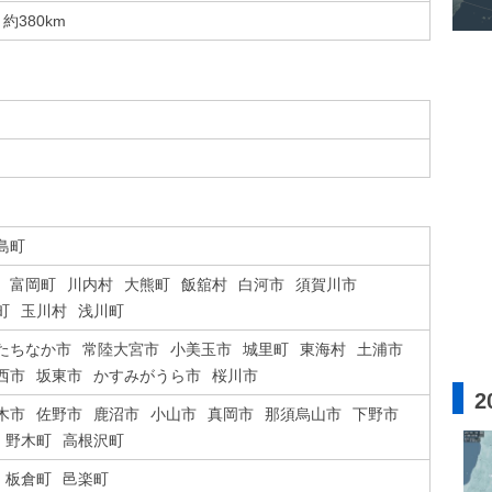
約380km
島町
富岡町
川内村
大熊町
飯舘村
白河市
須賀川市
町
玉川村
浅川町
たちなか市
常陸大宮市
小美玉市
城里町
東海村
土浦市
西市
坂東市
かすみがうら市
桜川市
2
木市
佐野市
鹿沼市
小山市
真岡市
那須烏山市
下野市
野木町
高根沢町
板倉町
邑楽町