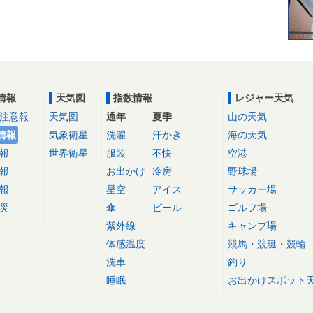
情報
天気図
指数情報
レジャー天気
注意報
天気図
通年
夏季
山の天気
情報
気象衛星
洗濯
汗かき
海の天気
報
世界衛星
服装
不快
空港
報
お出かけ
冷房
野球場
報
星空
アイス
サッカー場
災
傘
ビール
ゴルフ場
紫外線
キャンプ場
体感温度
競馬・競艇・競輪
洗車
釣り
睡眠
お出かけスポット