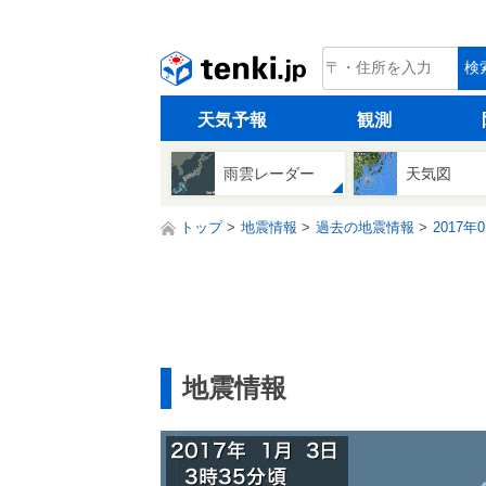
tenki.jp
検
天気予報
観測
雨雲レーダー
天気図
トップ
地震情報
過去の地震情報
2017年
地震情報