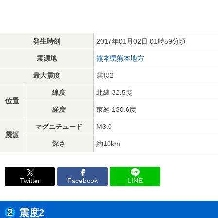
発生時刻
2017年01月02日 01時59分頃
震源地
熊本県熊本地方
最大震度
震度2
緯度
北緯 32.5度
位置
経度
東経 130.6度
マグニチュード
M3.0
震源
深さ
約10km
Twitter
Facebook
LINE
震度2