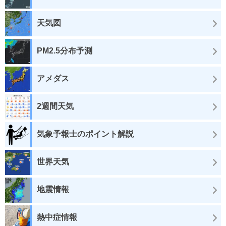
天気図
PM2.5分布予測
アメダス
2週間天気
気象予報士のポイント解説
世界天気
地震情報
熱中症情報