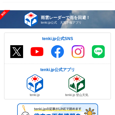
雨雲レーダーで雨を回避！
tenki.jp公式 天気予報アプリ
tenki.jp公式SNS
tenki.jp公式アプリ
tenki.jp
tenki.jp 登山天気