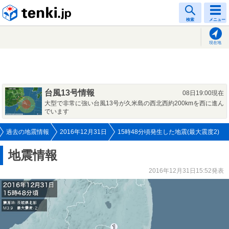
tenki.jp
検索
メニュー
現在地
台風13号情報
08日19:00現在
大型で非常に強い台風13号が久米島の西北西約200kmを西に進ん
でいます
過去の地震情報
2016年12月31日
15時48分頃発生した地震(最大震度2)
地震情報
2016年12月31日15:52発表