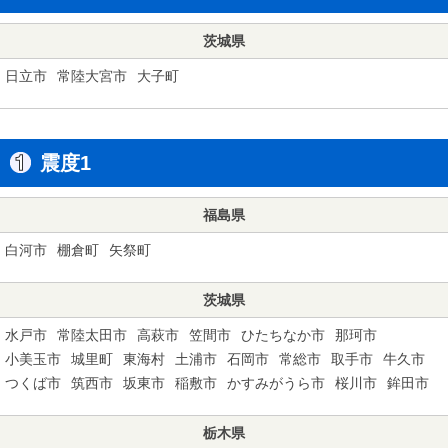
茨城県
日立市
常陸大宮市
大子町
震度1
福島県
白河市
棚倉町
矢祭町
茨城県
水戸市
常陸太田市
高萩市
笠間市
ひたちなか市
那珂市
小美玉市
城里町
東海村
土浦市
石岡市
常総市
取手市
牛久市
つくば市
筑西市
坂東市
稲敷市
かすみがうら市
桜川市
鉾田市
栃木県