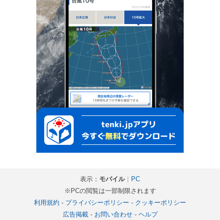
表示：
モバイル
｜
PC
※PCの閲覧は一部制限されます
利用規約
-
プライバシーポリシー
-
クッキーポリシー
広告掲載
-
お問い合わせ
-
ヘルプ