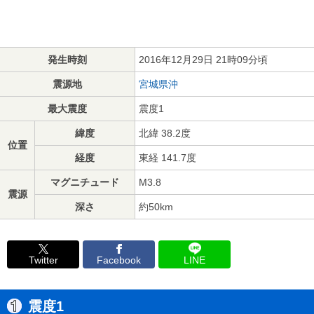
発生時刻
2016年12月29日 21時09分頃
震源地
宮城県沖
最大震度
震度1
緯度
北緯 38.2度
位置
経度
東経 141.7度
マグニチュード
M3.8
震源
深さ
約50km
Twitter
Facebook
LINE
震度1