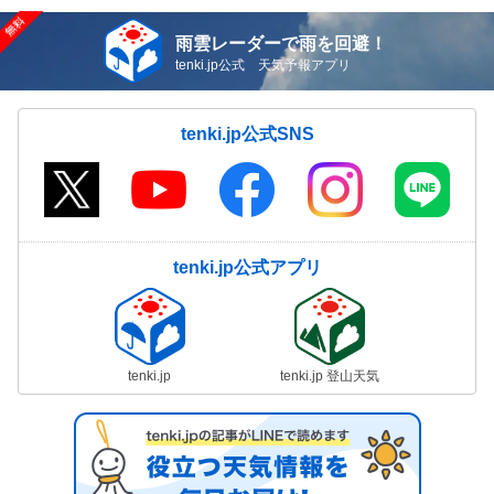
雨雲レーダーで雨を回避！
tenki.jp公式 天気予報アプリ
tenki.jp公式SNS
tenki.jp公式アプリ
tenki.jp
tenki.jp 登山天気