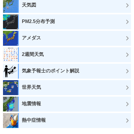
天気図
PM2.5分布予測
アメダス
2週間天気
気象予報士のポイント解説
世界天気
地震情報
熱中症情報