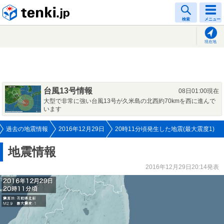
tenki.jp
検索
メニュー
現在地
台風13号情報
08日01:00現在
大型で非常に強い台風13号が久米島の北西約70kmを西に進んで
います
過去の地震情報
2016年12月29日
20時11分頃発生した地震(最大震度1)
地震情報
2016年12月29日20:14発表