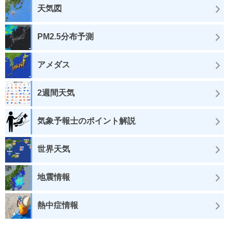
天気図
PM2.5分布予測
アメダス
2週間天気
気象予報士のポイント解説
世界天気
地震情報
熱中症情報