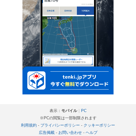
表示：
モバイル
｜
PC
※PCの閲覧は一部制限されます
利用規約
-
プライバシーポリシー
-
クッキーポリシー
広告掲載
-
お問い合わせ
-
ヘルプ