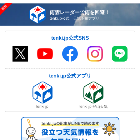
雨雲レーダーで雨を回避！
tenki.jp公式 天気予報アプリ
tenki.jp公式SNS
tenki.jp公式アプリ
tenki.jp
tenki.jp 登山天気