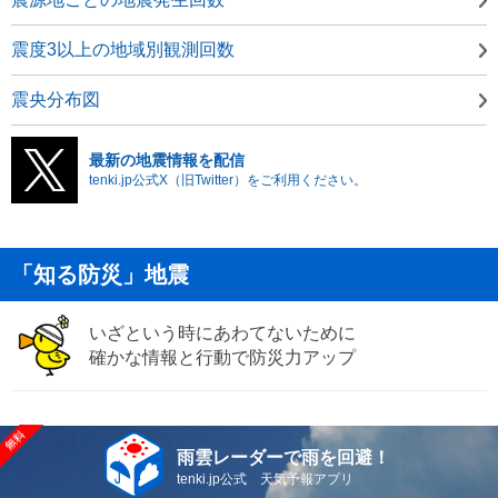
震度3以上の地域別観測回数
震央分布図
最新の地震情報を配信
tenki.jp公式X（旧Twitter）をご利用ください。
「知る防災」地震
いざという時にあわてないために
確かな情報と行動で防災力アップ
雨雲レーダーで雨を回避！
tenki.jp公式 天気予報アプリ