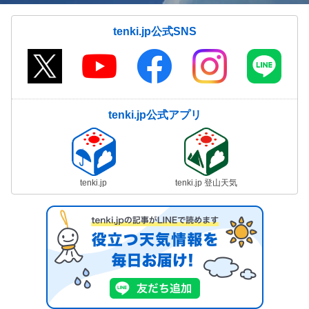
tenki.jp公式SNS
tenki.jp公式アプリ
tenki.jp
tenki.jp 登山天気