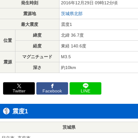
発生時刻
2016年12月29日 09時12分頃
震源地
茨城県北部
最大震度
震度1
緯度
北緯 36.7度
位置
経度
東経 140.6度
マグニチュード
M3.5
震源
深さ
約10km
Twitter
Facebook
LINE
震度1
茨城県
日立市
高萩市