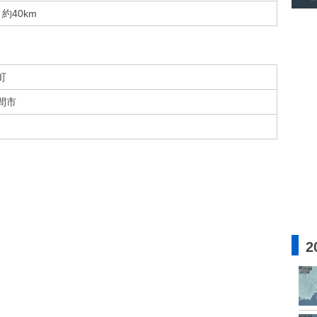
約40km
町
間市
2