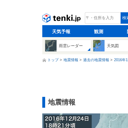
tenki.jp
検
天気予報
観測
雨雲レーダー
天気図
トップ
地震情報
過去の地震情報
2016年
地震情報