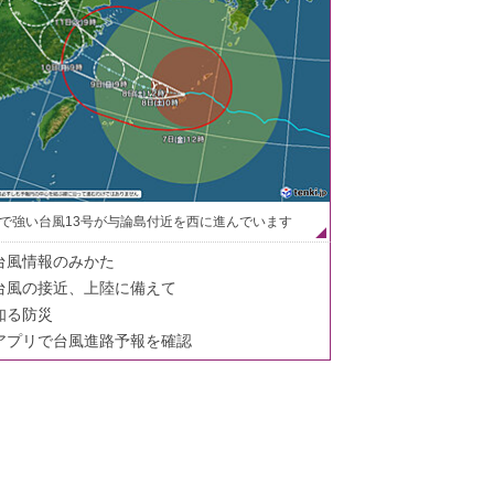
で強い台風13号が与論島付近を西に進んでいます
台風情報のみかた
台風の接近、上陸に備えて
知る防災
アプリで台風進路予報を確認