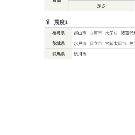
震源
深さ
震度1
福島県
郡山市
白河市
天栄村
猪苗代
茨城県
水戸市
日立市
常陸太田市
笠
群馬県
渋川市