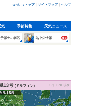
tenki.jpトップ
｜
サイトマップ
｜
ヘルプ
天気
季節特集
天気ニュース
象予報士の解説
熱中症情報
注目
風13号
(ドルフィン)
07日12:00現在