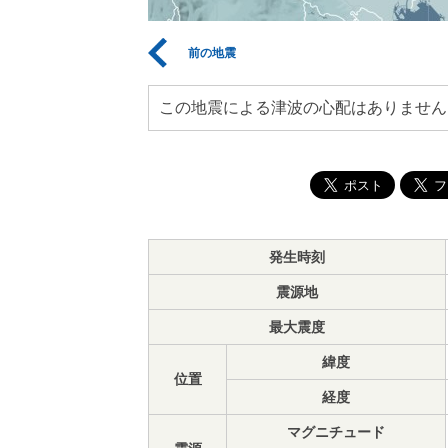
前の地震
この地震による津波の心配はありません
発生時刻
震源地
最大震度
緯度
位置
経度
マグニチュード