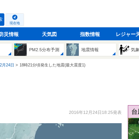
索
現在地
防災情報
天気図
指数情報
レジャー
PM2.5分布予測
地震情報
気
12月24日
18時21分頃発生した地震(最大震度1)
台
2016年12月24日18:25発表