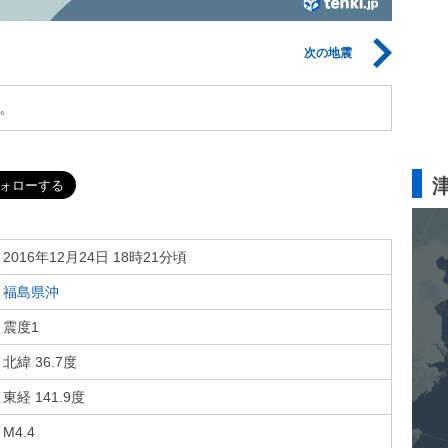
次の地震
。
2016年12月24日 18時21分頃
福島県沖
震度1
北緯 36.7度
東経 141.9度
M4.4