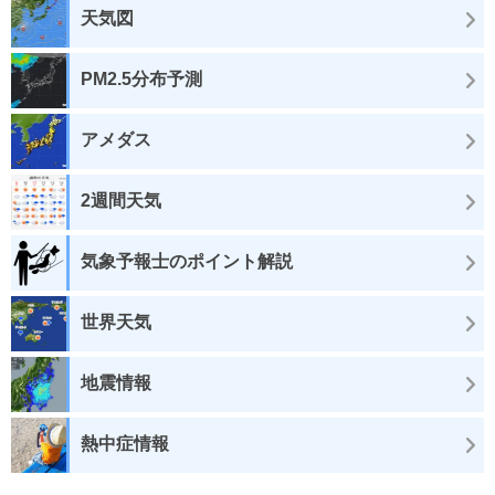
天気図
PM2.5分布予測
アメダス
2週間天気
気象予報士のポイント解説
世界天気
地震情報
熱中症情報