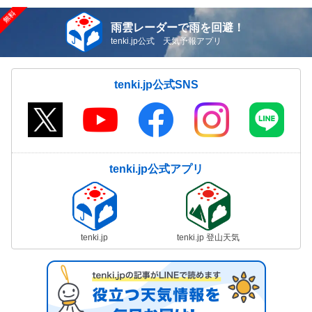
雨雲レーダーで雨を回避！
tenki.jp公式 天気予報アプリ
tenki.jp公式SNS
tenki.jp公式アプリ
tenki.jp
tenki.jp 登山天気