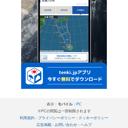
表示：
モバイル
｜
PC
※PCの閲覧は一部制限されます
利用規約
-
プライバシーポリシー
-
クッキーポリシー
広告掲載
-
お問い合わせ
-
ヘルプ