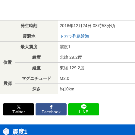
発生時刻
2016年12月24日 08時58分頃
震源地
トカラ列島近海
最大震度
震度1
緯度
北緯 29.2度
位置
経度
東経 129.2度
マグニチュード
M2.0
震源
深さ
約10km
Twitter
Facebook
LINE
震度1