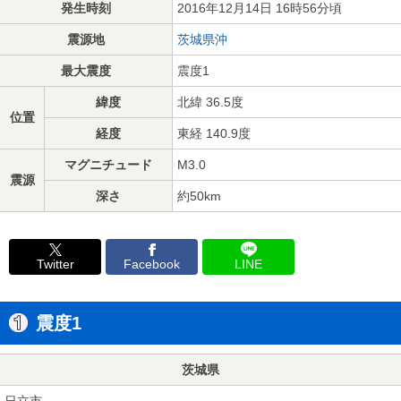
発生時刻
2016年12月14日 16時56分頃
震源地
茨城県沖
最大震度
震度1
緯度
北緯 36.5度
位置
経度
東経 140.9度
マグニチュード
M3.0
震源
深さ
約50km
Twitter
Facebook
LINE
震度1
茨城県
日立市