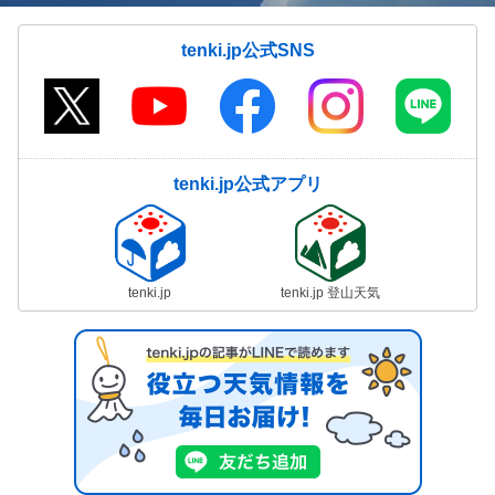
tenki.jp公式SNS
tenki.jp公式アプリ
tenki.jp
tenki.jp 登山天気