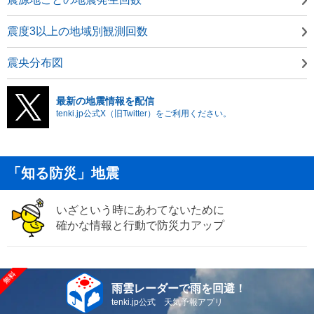
震度3以上の地域別観測回数
震央分布図
最新の地震情報を配信
tenki.jp公式X（旧Twitter）をご利用ください。
「知る防災」地震
いざという時にあわてないために
確かな情報と行動で防災力アップ
雨雲レーダーで雨を回避！
tenki.jp公式 天気予報アプリ