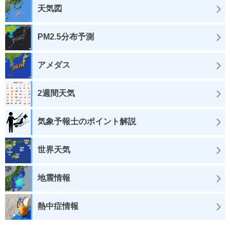
天気図
PM2.5分布予測
アメダス
2週間天気
気象予報士のポイント解説
世界天気
地震情報
熱中症情報