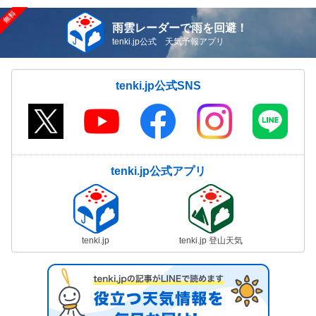
雨雲レーダーで雨を回避！
tenki.jp公式 天気予報アプリ
tenki.jp公式SNS
tenki.jp公式アプリ
tenki.jp
tenki.jp 登山天気