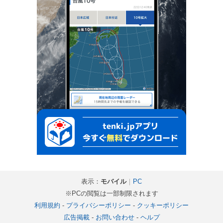
表示：
モバイル
｜
PC
※PCの閲覧は一部制限されます
利用規約
-
プライバシーポリシー
-
クッキーポリシー
広告掲載
-
お問い合わせ
-
ヘルプ