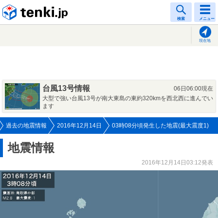
tenki.jp
検索
メニュー
現在地
台風13号情報
06日06:00現在
大型で強い台風13号が南大東島の東約320kmを西北西に進んでい
ます
過去の地震情報
2016年12月14日
03時08分頃発生した地震(最大震度1)
地震情報
2016年12月14日03:12発表