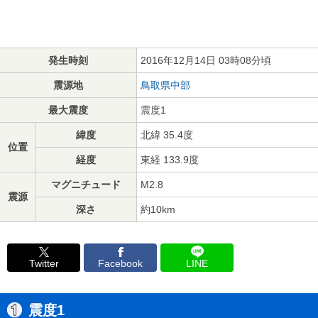
発生時刻
2016年12月14日 03時08分頃
震源地
鳥取県中部
最大震度
震度1
緯度
北緯 35.4度
位置
経度
東経 133.9度
マグニチュード
M2.8
震源
深さ
約10km
Twitter
Facebook
LINE
震度1