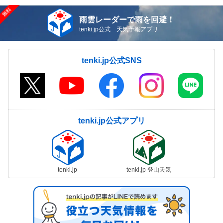
雨雲レーダーで雨を回避！
tenki.jp公式 天気予報アプリ
tenki.jp公式SNS
tenki.jp公式アプリ
tenki.jp
tenki.jp 登山天気