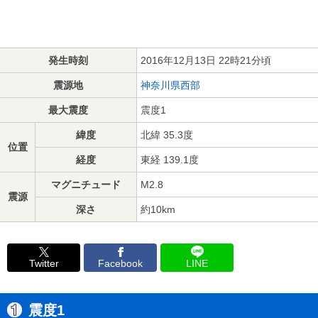
発生時刻
2016年12月13日 22時21分頃
震源地
神奈川県西部
最大震度
震度1
緯度
北緯 35.3度
位置
経度
東経 139.1度
マグニチュード
M2.8
震源
深さ
約10km
Twitter
Facebook
LINE
震度1