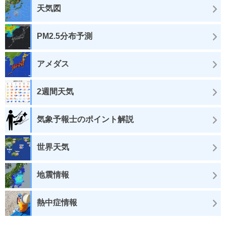
天気図
PM2.5分布予測
アメダス
2週間天気
気象予報士のポイント解説
世界天気
地震情報
熱中症情報