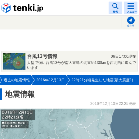
tenki.jp
検索
メニュー
現在地
台風13号情報
06日17:00現在
大型で強い台風13号が南大東島の北東約130kmを西北西に進んで
います
過去の地震情報
2016年12月13日
22時21分頃発生した地震(最大震度1)
地震情報
2016年12月13日22:25発表