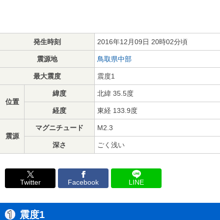
発生時刻
2016年12月09日 20時02分頃
震源地
鳥取県中部
最大震度
震度1
緯度
北緯 35.5度
位置
経度
東経 133.9度
マグニチュード
M2.3
震源
深さ
ごく浅い
Twitter
Facebook
LINE
震度1