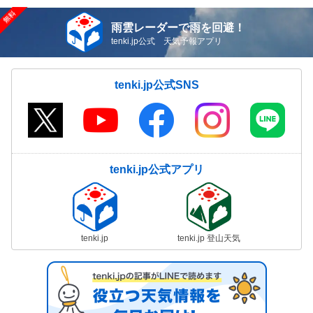
雨雲レーダーで雨を回避！
tenki.jp公式 天気予報アプリ
tenki.jp公式SNS
tenki.jp公式アプリ
tenki.jp
tenki.jp 登山天気