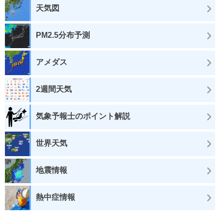
天気図
PM2.5分布予測
アメダス
2週間天気
気象予報士のポイント解説
世界天気
地震情報
熱中症情報