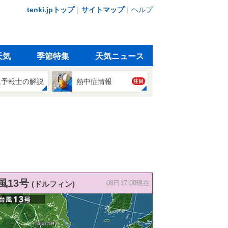
tenki.jpトップ
｜
サイトマップ
｜
ヘルプ
天気
季節特集
天気ニュース
象予報士の解説
熱中症情報
注目
風13号
(ドルフィン)
08日17:00現在