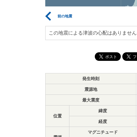
前の地震
この地震による津波の心配はありません
発生時刻
震源地
最大震度
緯度
位置
経度
マグニチュード