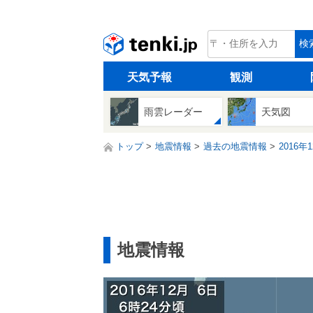
tenki.jp
検
天気予報
観測
雨雲レーダー
天気図
トップ
地震情報
過去の地震情報
2016年
地震情報