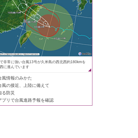
で非常に強い台風13号が久米島の西北西約180kmを
西に進んでいます
台風情報のみかた
台風の接近、上陸に備えて
知る防災
アプリで台風進路予報を確認