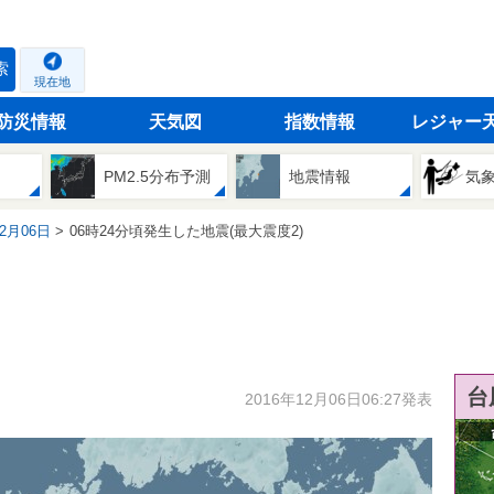
索
現在地
防災情報
天気図
指数情報
レジャー
PM2.5分布予測
地震情報
気
12月06日
06時24分頃発生した地震(最大震度2)
台
2016年12月06日06:27発表