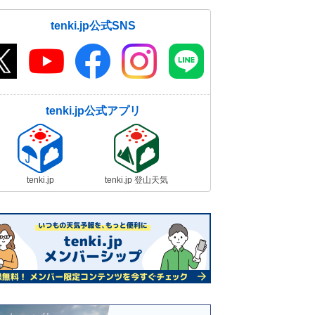
tenki.jp公式SNS
tenki.jp公式アプリ
tenki.jp
tenki.jp 登山天気