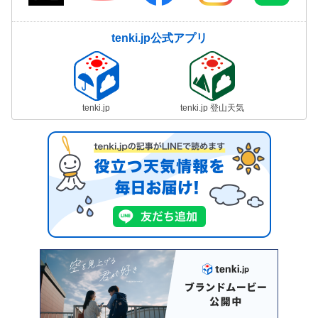
tenki.jp公式アプリ
tenki.jp
tenki.jp 登山天気