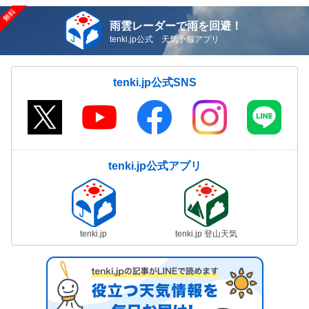
雨雲レーダーで雨を回避！
tenki.jp公式 天気予報アプリ
tenki.jp公式SNS
tenki.jp公式アプリ
tenki.jp
tenki.jp 登山天気