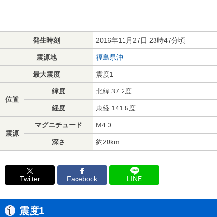
発生時刻
2016年11月27日 23時47分頃
震源地
福島県沖
最大震度
震度1
緯度
北緯 37.2度
位置
経度
東経 141.5度
マグニチュード
M4.0
震源
深さ
約20km
Twitter
Facebook
LINE
震度1