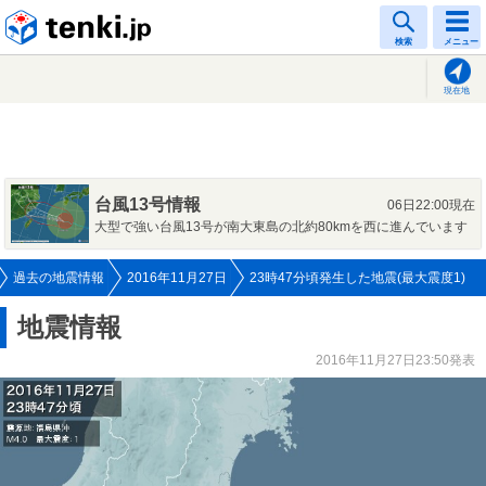
tenki.jp
検索
メニュー
現在地
台風13号情報
06日22:00現在
大型で強い台風13号が南大東島の北約80kmを西に進んでいます
過去の地震情報
2016年11月27日
23時47分頃発生した地震(最大震度1)
地震情報
2016年11月27日23:50発表