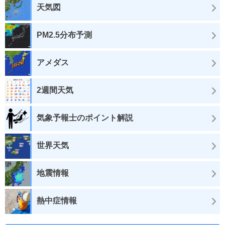
天気図
PM2.5分布予測
アメダス
2週間天気
気象予報士のポイント解説
世界天気
地震情報
熱中症情報