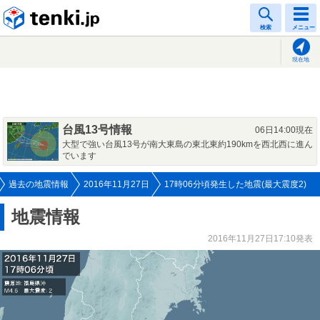
tenki.jp
検索
メニュー
現在地
台風13号情報
06日14:00現在
大型で強い台風13号が南大東島の東北東約190kmを西北西に進ん
でいます
過去の地震情報
2016年11月27日
17時06分頃発生した地震(最大震度2)
地震情報
2016年11月27日17:10発表