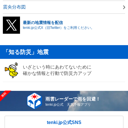
震央分布図
最新の地震情報を配信
tenki.jp公式X（旧Twitter）をご利用ください。
「知る防災」地震
いざという時にあわてないために
確かな情報と行動で防災力アップ
雨雲レーダーで雨を回避！
tenki.jp公式 天気予報アプリ
tenki.jp公式SNS