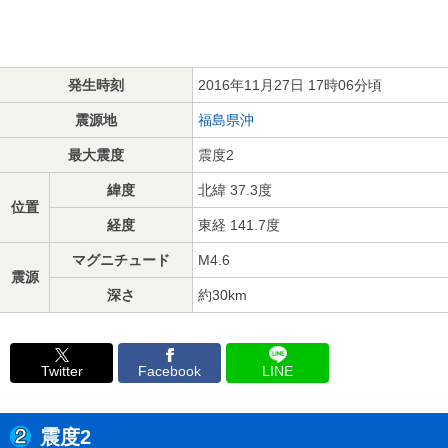
発生時刻
2016年11月27日 17時06分頃
震源地
福島県沖
最大震度
震度2
緯度
北緯 37.3度
位置
経度
東経 141.7度
マグニチュード
M4.6
震源
深さ
約30km
Twitter
Facebook
LINE
震度2