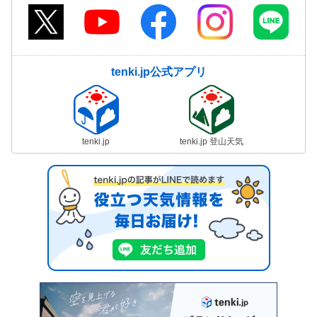
tenki.jp公式アプリ
tenki.jp
tenki.jp 登山天気