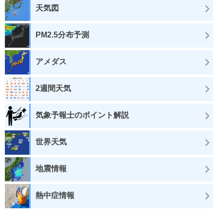
天気図
PM2.5分布予測
アメダス
2週間天気
気象予報士のポイント解説
世界天気
地震情報
熱中症情報