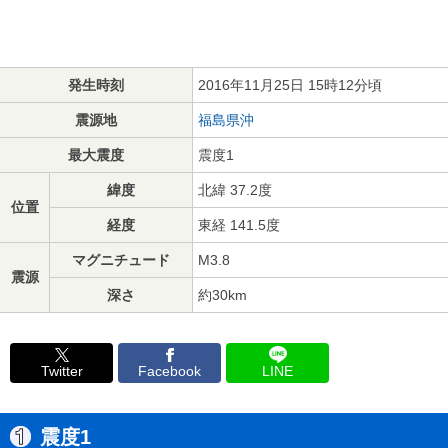
発生時刻
2016年11月25日 15時12分頃
震源地
福島県沖
最大震度
震度1
緯度
北緯 37.2度
位置
経度
東経 141.5度
マグニチュード
M3.8
震源
深さ
約30km
Twitter
Facebook
LINE
震度1