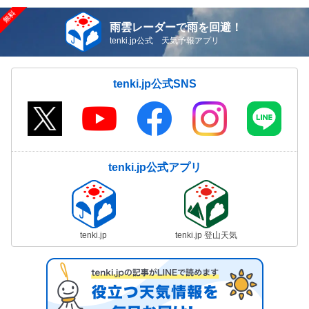
雨雲レーダーで雨を回避！
tenki.jp公式 天気予報アプリ
tenki.jp公式SNS
tenki.jp公式アプリ
tenki.jp
tenki.jp 登山天気