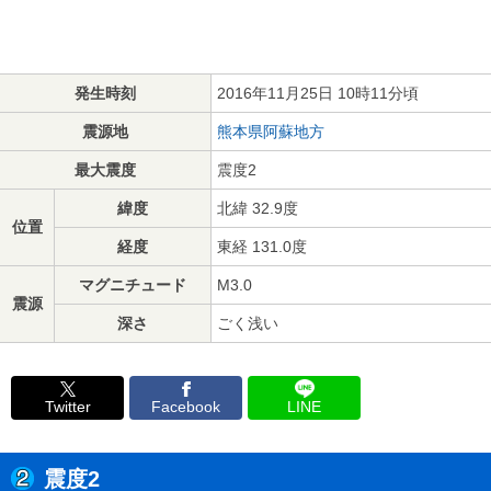
発生時刻
2016年11月25日 10時11分頃
震源地
熊本県阿蘇地方
最大震度
震度2
緯度
北緯 32.9度
位置
経度
東経 131.0度
マグニチュード
M3.0
震源
深さ
ごく浅い
Twitter
Facebook
LINE
震度2