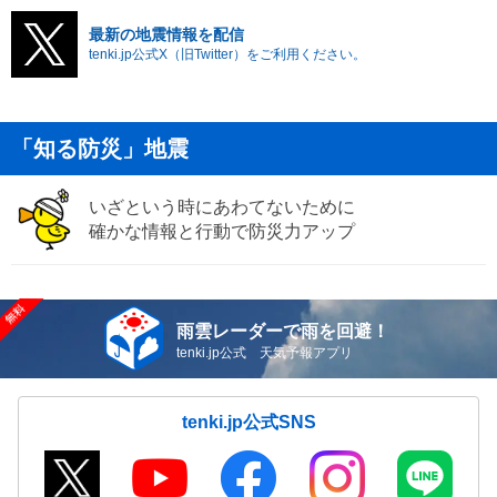
最新の地震情報を配信
tenki.jp公式X（旧Twitter）をご利用ください。
「知る防災」地震
いざという時にあわてないために
確かな情報と行動で防災力アップ
雨雲レーダーで雨を回避！
tenki.jp公式 天気予報アプリ
tenki.jp公式SNS