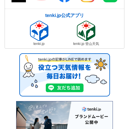
tenki.jp公式アプリ
tenki.jp
tenki.jp 登山天気