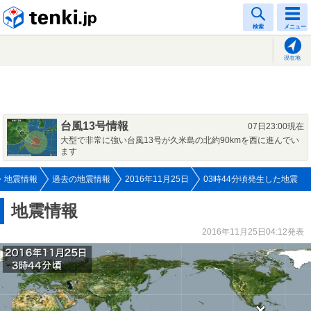
tenki.jp
検索
メニュー
現在地
台風13号情報
07日23:00現在
大型で非常に強い台風13号が久米島の北約90kmを西に進んでい
ます
地震情報
過去の地震情報
2016年11月25日
03時44分頃発生した地震
地震情報
2016年11月25日04:12発表