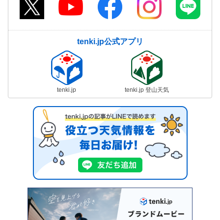
tenki.jp公式アプリ
tenki.jp
tenki.jp 登山天気