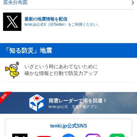
震央分布図
最新の地震情報を配信
tenki.jp公式X（旧Twitter）をご利用ください。
「知る防災」地震
いざという時にあわてないために
確かな情報と行動で防災力アップ
雨雲レーダーで雨を回避！
tenki.jp公式 天気予報アプリ
tenki.jp公式SNS