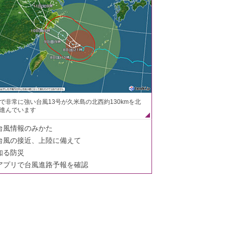
で非常に強い台風13号が久米島の北西約130kmを北
進んでいます
台風情報のみかた
台風の接近、上陸に備えて
知る防災
アプリで台風進路予報を確認