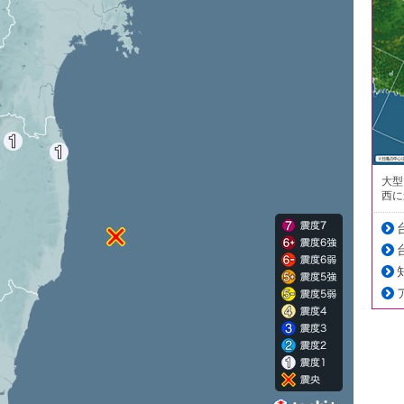
大型
西に