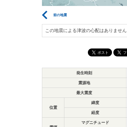
前の地震
この地震による津波の心配はありません
発生時刻
震源地
最大震度
緯度
位置
経度
マグニチュード