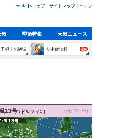
tenki.jpトップ
｜
サイトマップ
｜
ヘルプ
天気
季節特集
天気ニュース
象予報士の解説
熱中症情報
注目
風13号
(ドルフィン)
08日10:00現在