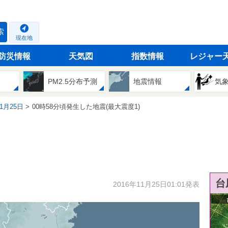
索
現在地
防災情報
天気図
指数情報
レジャー
PM2.5分布予測
地震情報
気
11月25日
00時58分頃発生した地震(最大震度1)
台
2016年11月25日01:01発表