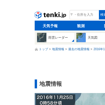
tenki.jp
検
天気予報
観測
雨雲レーダー
天気図
トップ
地震情報
過去の地震情報
2016年
地震情報