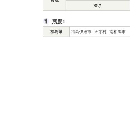
震源
深さ
震度1
福島県
福島伊達市
天栄村
南相馬市