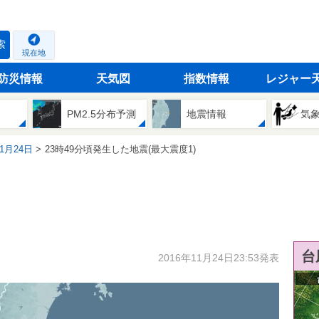
索
現在地
防災情報
天気図
指数情報
レジャー
PM2.5分布予測
地震情報
気
11月24日
23時49分頃発生した地震(最大震度1)
台
2016年11月24日23:53発表