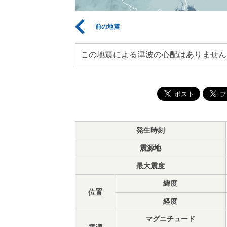
前の地震
この地震による津波の心配はありません
発生時刻
震源地
最大震度
緯度
位置
経度
マグニチュード