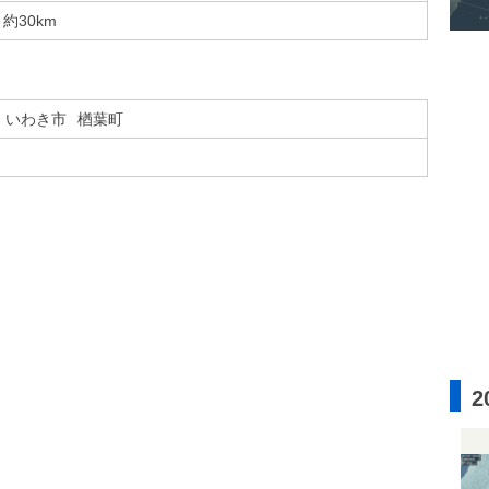
約30km
いわき市
楢葉町
2