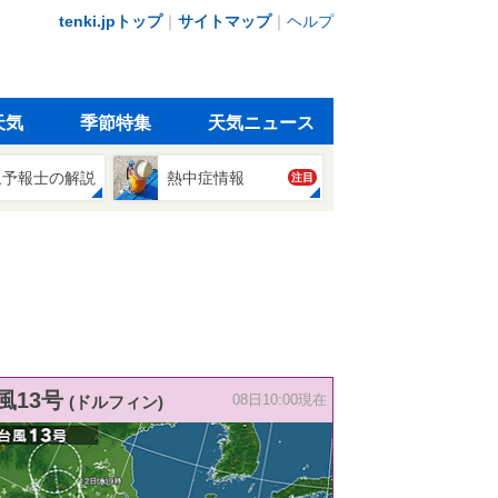
tenki.jpトップ
｜
サイトマップ
｜
ヘルプ
天気
季節特集
天気ニュース
象予報士の解説
熱中症情報
注目
風13号
(ドルフィン)
08日10:00現在