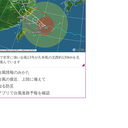
で非常に強い台風13号が久米島の北西約130kmを北
進んでいます
台風情報のみかた
台風の接近、上陸に備えて
知る防災
アプリで台風進路予報を確認