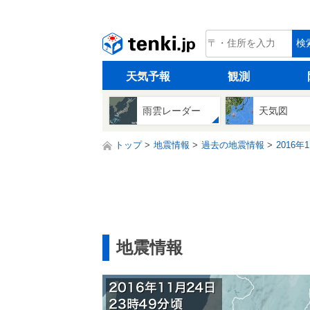
tenki.jp
検
天気予報
観測
雨雲レーダー
天気図
トップ
地震情報
過去の地震情報
2016年
地震情報