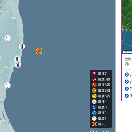
大型
西に