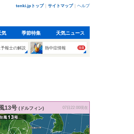
tenki.jpトップ
｜
サイトマップ
｜
ヘルプ
天気
季節特集
天気ニュース
象予報士の解説
熱中症情報
注目
風13号
(ドルフィン)
07日22:00現在