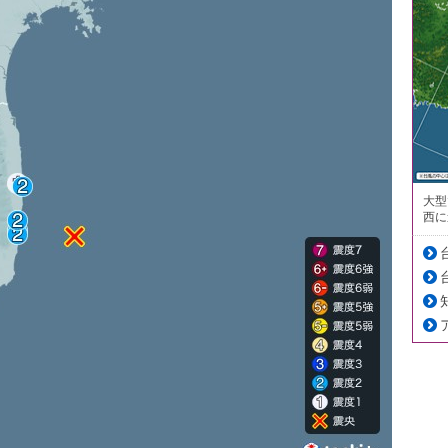
大型
西に