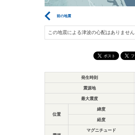
前の地震
この地震による津波の心配はありません
発生時刻
震源地
最大震度
緯度
位置
経度
マグニチュード