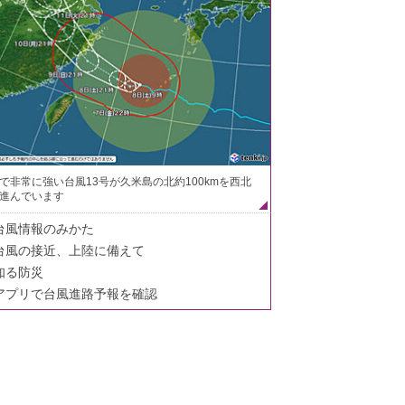
で非常に強い台風13号が久米島の北約100kmを西北
進んでいます
台風情報のみかた
台風の接近、上陸に備えて
知る防災
アプリで台風進路予報を確認