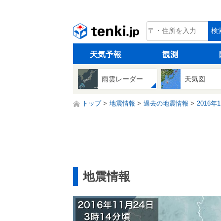
tenki.jp
検
天気予報
観測
雨雲レーダー
天気図
トップ
地震情報
過去の地震情報
2016年
地震情報