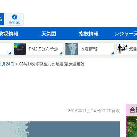
索
現在地
防災情報
天気図
指数情報
レジャー
PM2.5分布予測
地震情報
気
11月24日
03時14分頃発生した地震(最大震度2)
台
2016年11月24日03:20発表