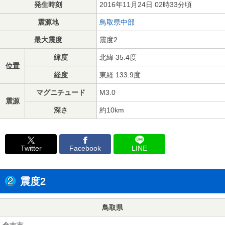
発生時刻
2016年11月24日 02時33分頃
震源地
鳥取県中部
最大震度
震度2
緯度
北緯 35.4度
位置
経度
東経 133.9度
マグニチュード
M3.0
震源
深さ
約10km
Twitter
Facebook
LINE
震度2
鳥取県
倉吉市