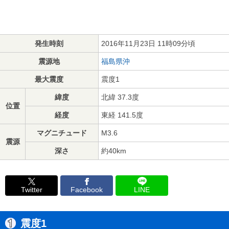
発生時刻
2016年11月23日 11時09分頃
震源地
福島県沖
最大震度
震度1
緯度
北緯 37.3度
位置
経度
東経 141.5度
マグニチュード
M3.6
震源
深さ
約40km
Twitter
Facebook
LINE
震度1