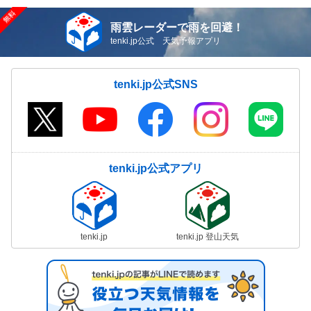
雨雲レーダーで雨を回避！
tenki.jp公式 天気予報アプリ
tenki.jp公式SNS
tenki.jp公式アプリ
tenki.jp
tenki.jp 登山天気