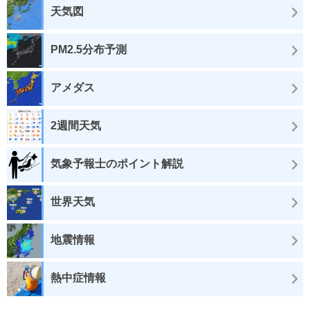
天気図
PM2.5分布予測
アメダス
2週間天気
気象予報士のポイント解説
世界天気
地震情報
熱中症情報