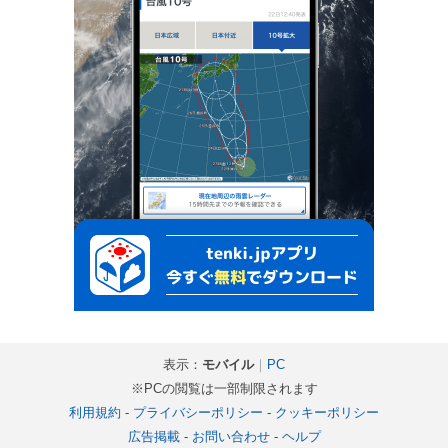
表示：
モバイル
｜
PC
※PCの閲覧は一部制限されます
利用規約
-
プライバシーポリシー
-
クッキーポリシー
広告掲載
-
お問い合わせ
-
ヘルプ