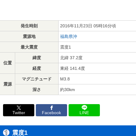
発生時刻
2016年11月23日 05時16分頃
震源地
福島県沖
最大震度
震度1
緯度
北緯 37.2度
位置
経度
東経 141.4度
マグニチュード
M3.8
震源
深さ
約30km
Twitter
Facebook
LINE
震度1