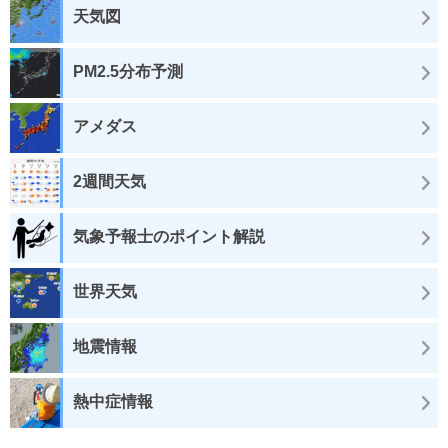
天気図
PM2.5分布予測
アメダス
2週間天気
気象予報士のポイント解説
世界天気
地震情報
熱中症情報