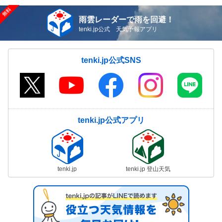
雨雲レーダーで雨を回避！
tenki.jp公式 天気予報アプリ
tenki.jp公式SNS
tenki.jp公式アプリ
tenki.jp
tenki.jp 登山天気