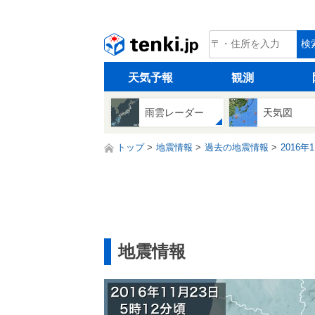
tenki.jp
検
天気予報
観測
雨雲レーダー
天気図
トップ
地震情報
過去の地震情報
2016年
地震情報