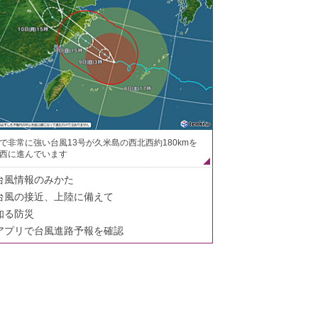
で非常に強い台風13号が久米島の西北西約180kmを
西に進んでいます
台風情報のみかた
台風の接近、上陸に備えて
知る防災
アプリで台風進路予報を確認