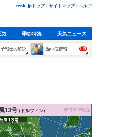
tenki.jpトップ
｜
サイトマップ
｜
ヘルプ
天気
季節特集
天気ニュース
象予報士の解説
熱中症情報
注目
風13号
(ドルフィン)
08日17:00現在