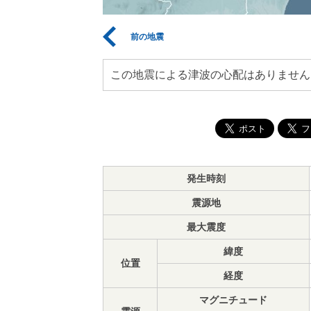
前の地震
この地震による津波の心配はありません
発生時刻
震源地
最大震度
緯度
位置
経度
マグニチュード