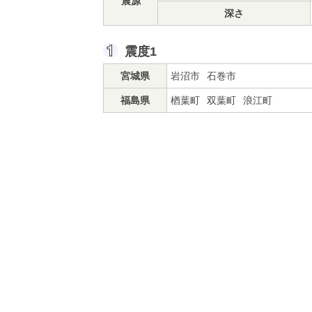
震源
深さ
震度1
宮城県
岩沼市
石巻市
福島県
楢葉町
双葉町
浪江町