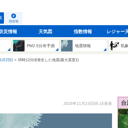
索
現在地
防災情報
天気図
指数情報
レジャー
PM2.5分布予測
地震情報
気
11月23日
05時12分頃発生した地震(最大震度1)
台
2016年11月23日05:15発表