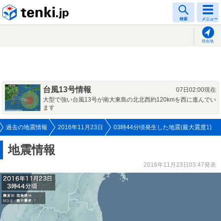
tenki.jp
検索
メニュー
現在地
台風13号情報
07日02:00現在
大型で強い台風13号が南大東島の北北西約120kmを西に進んでい
ます
過去の地震情報
2016年11月23日
03時44分頃発生した地震(最大震度1)
地震情報
2016年11月23日03:47発表