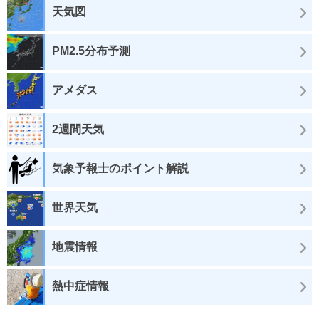
天気図
PM2.5分布予測
アメダス
2週間天気
気象予報士のポイント解説
世界天気
地震情報
熱中症情報