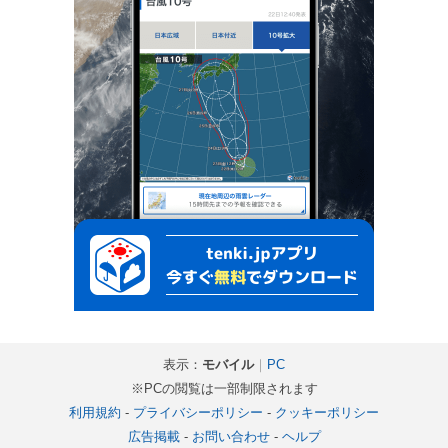
表示：
モバイル
｜
PC
※PCの閲覧は一部制限されます
利用規約
-
プライバシーポリシー
-
クッキーポリシー
広告掲載
-
お問い合わせ
-
ヘルプ