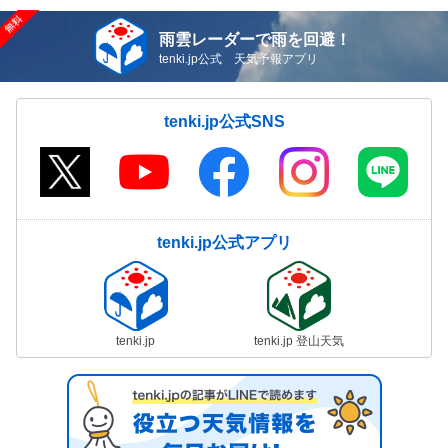
雨雲レーダーで雨を回避！
tenki.jp公式 天気予報アプリ
tenki.jp公式SNS
tenki.jp公式アプリ
tenki.jp
tenki.jp 登山天気