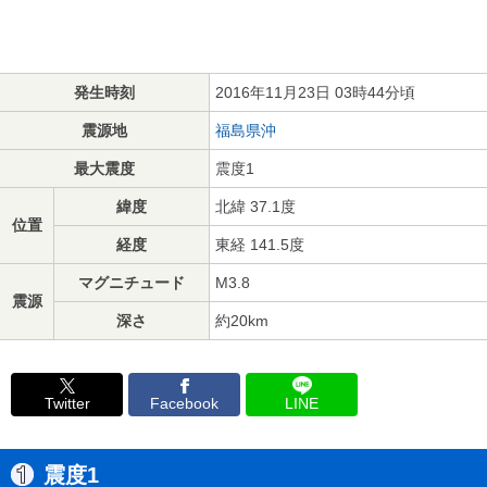
発生時刻
2016年11月23日 03時44分頃
震源地
福島県沖
最大震度
震度1
緯度
北緯 37.1度
位置
経度
東経 141.5度
マグニチュード
M3.8
震源
深さ
約20km
Twitter
Facebook
LINE
震度1