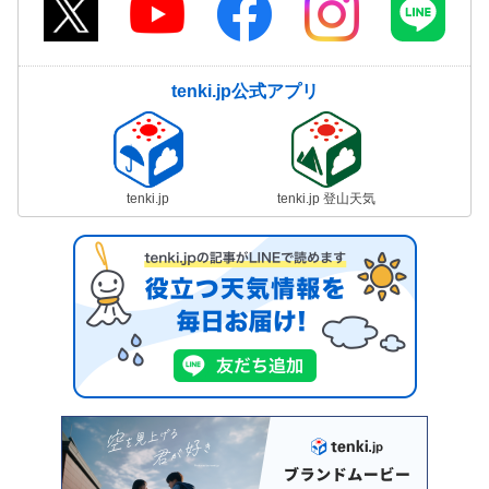
tenki.jp公式アプリ
tenki.jp
tenki.jp 登山天気