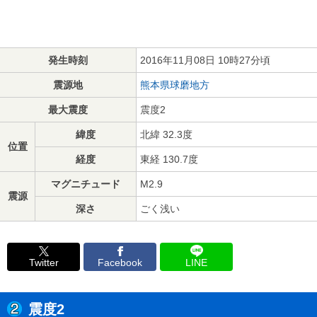
発生時刻
2016年11月08日 10時27分頃
震源地
熊本県球磨地方
最大震度
震度2
緯度
北緯 32.3度
位置
経度
東経 130.7度
マグニチュード
M2.9
震源
深さ
ごく浅い
Twitter
Facebook
LINE
震度2