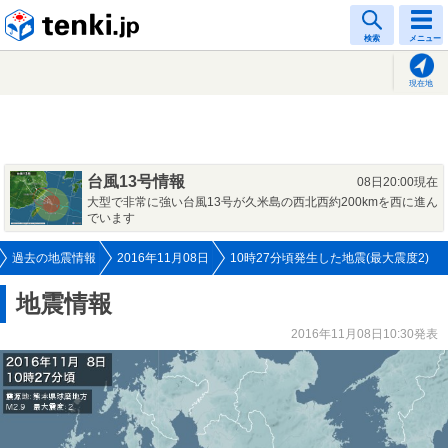
tenki.jp
検索
メニュー
現在地
台風13号情報
08日20:00現在
大型で非常に強い台風13号が久米島の西北西約200kmを西に進ん
でいます
過去の地震情報
2016年11月08日
10時27分頃発生した地震(最大震度2)
地震情報
2016年11月08日10:30発表