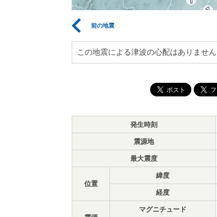
前の地震
この地震による津波の心配はありません
発生時刻
震源地
最大震度
緯度
位置
経度
マグニチュード