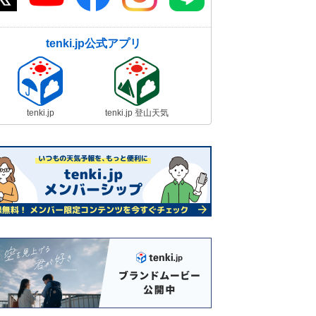
tenki.jp公式アプリ
tenki.jp
tenki.jp 登山天気