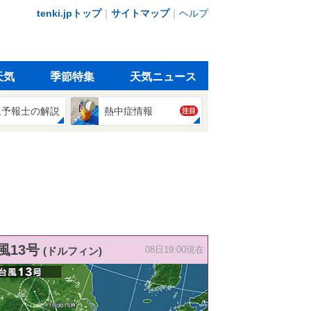
tenki.jpトップ
｜
サイトマップ
｜
ヘルプ
天気
季節特集
天気ニュース
象予報士の解説
熱中症情報
注目
風13号
(ドルフィン)
08日19:00現在