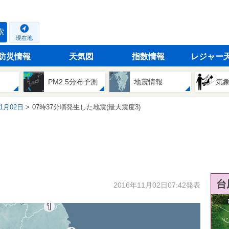
索
現在地
防災情報
天気図
指数情報
レジャー
PM2.5分布予測
地震情報
気
11月02日
07時37分頃発生した地震(最大震度3)
台
2016年11月02日07:42発表