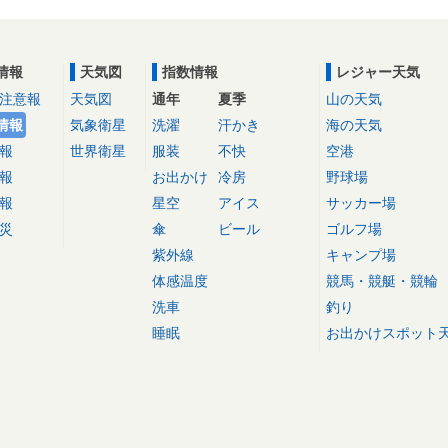
情報
天気図
指数情報
レジャー天気
注意報
天気図
通年
夏季
山の天気
情報
気象衛星
洗濯
汗かき
海の天気
報
世界衛星
服装
不快
空港
報
お出かけ
冷房
野球場
報
星空
アイス
サッカー場
災
傘
ビール
ゴルフ場
紫外線
キャンプ場
体感温度
競馬・競艇・競輪
洗車
釣り
睡眠
お出かけスポット