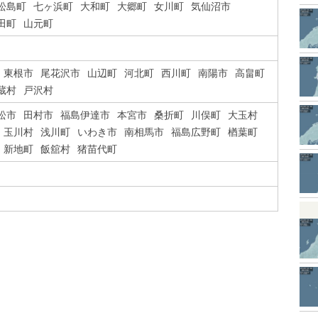
松島町
七ヶ浜町
大和町
大郷町
女川町
気仙沼市
田町
山元町
東根市
尾花沢市
山辺町
河北町
西川町
南陽市
高畠町
蔵村
戸沢村
松市
田村市
福島伊達市
本宮市
桑折町
川俣町
大玉村
玉川村
浅川町
いわき市
南相馬市
福島広野町
楢葉町
新地町
飯舘村
猪苗代町