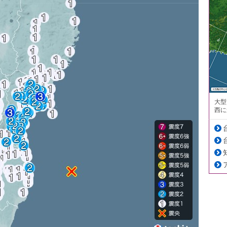
大型
西に