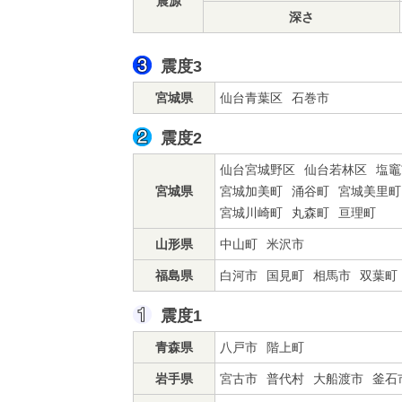
震源
深さ
震度3
宮城県
仙台青葉区
石巻市
震度2
仙台宮城野区
仙台若林区
塩竈
宮城県
宮城加美町
涌谷町
宮城美里町
宮城川崎町
丸森町
亘理町
山形県
中山町
米沢市
福島県
白河市
国見町
相馬市
双葉町
震度1
青森県
八戸市
階上町
岩手県
宮古市
普代村
大船渡市
釜石