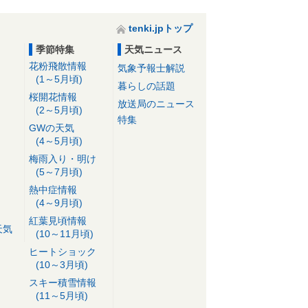
tenki.jpトップ
季節特集
天気ニュース
花粉飛散情報
気象予報士解説
(1～5月頃)
暮らしの話題
桜開花情報
放送局のニュース
(2～5月頃)
特集
GWの天気
(4～5月頃)
梅雨入り・明け
(5～7月頃)
熱中症情報
(4～9月頃)
紅葉見頃情報
天気
(10～11月頃)
ヒートショック
(10～3月頃)
スキー積雪情報
(11～5月頃)