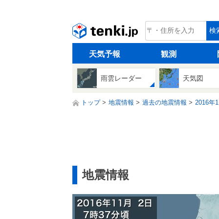
tenki.jp
検
天気予報
観測
雨雲レーダー
天気図
トップ
地震情報
過去の地震情報
2016年
地震情報