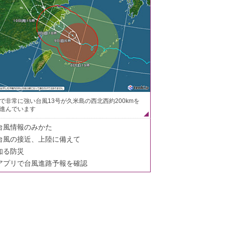
で非常に強い台風13号が久米島の西北西約200kmを
進んでいます
台風情報のみかた
台風の接近、上陸に備えて
知る防災
アプリで台風進路予報を確認