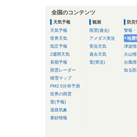
全国のコンテンツ
天気予報
観測
防災
天気予報
雨雲(過去)
警報・
世界天気
アメダス実況
地震
気圧予報
実況天気
津波情
2週間天気
過去天気
火山情
長期予報
雷(実況)
台風情
雨雲レーダー
知る防
積雪マップ
PM2.5分布予測
世界の雨雲
雷(予報)
道路気象
黄砂情報