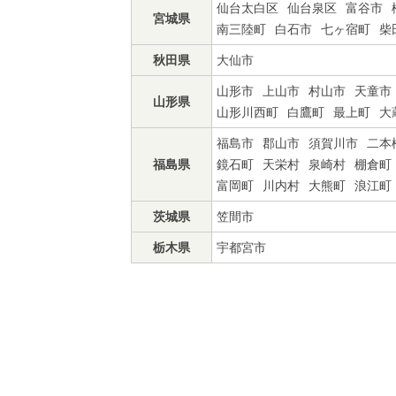
仙台太白区
仙台泉区
富谷市
宮城県
南三陸町
白石市
七ヶ宿町
柴
秋田県
大仙市
山形市
上山市
村山市
天童市
山形県
山形川西町
白鷹町
最上町
大
福島市
郡山市
須賀川市
二本
福島県
鏡石町
天栄村
泉崎村
棚倉町
富岡町
川内村
大熊町
浪江町
茨城県
笠間市
栃木県
宇都宮市