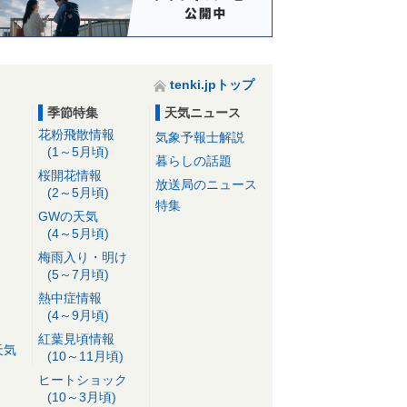
tenki.jpトップ
季節特集
天気ニュース
花粉飛散情報
気象予報士解説
(1～5月頃)
暮らしの話題
桜開花情報
放送局のニュース
(2～5月頃)
特集
GWの天気
(4～5月頃)
梅雨入り・明け
(5～7月頃)
熱中症情報
(4～9月頃)
紅葉見頃情報
天気
(10～11月頃)
ヒートショック
(10～3月頃)