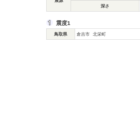
震源
深さ
震度1
鳥取県
倉吉市
北栄町