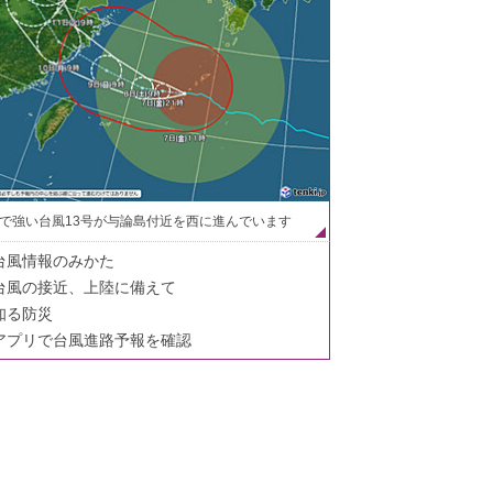
で強い台風13号が与論島付近を西に進んでいます
台風情報のみかた
台風の接近、上陸に備えて
知る防災
アプリで台風進路予報を確認