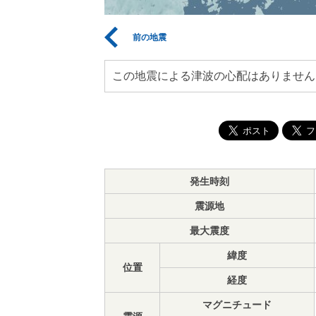
前の地震
この地震による津波の心配はありません
発生時刻
震源地
最大震度
緯度
位置
経度
マグニチュード