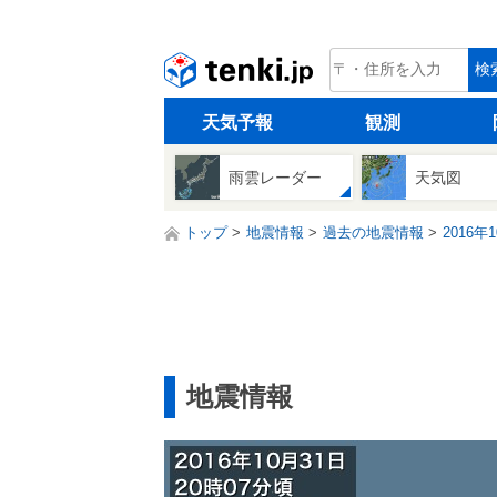
tenki.jp
検
天気予報
観測
雨雲レーダー
天気図
トップ
地震情報
過去の地震情報
2016年
地震情報