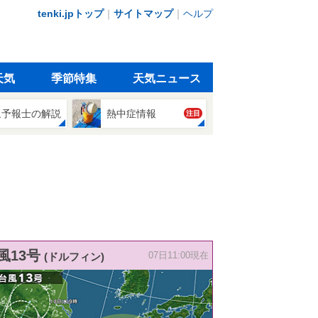
tenki.jpトップ
｜
サイトマップ
｜
ヘルプ
天気
季節特集
天気ニュース
象予報士の解説
熱中症情報
注目
風13号
(ドルフィン)
07日11:00現在