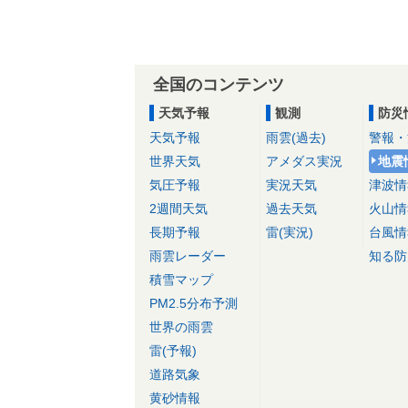
全国のコンテンツ
天気予報
観測
防災
天気予報
雨雲(過去)
警報・
世界天気
アメダス実況
地震
気圧予報
実況天気
津波情
2週間天気
過去天気
火山情
長期予報
雷(実況)
台風情
雨雲レーダー
知る防
積雪マップ
PM2.5分布予測
世界の雨雲
雷(予報)
道路気象
黄砂情報