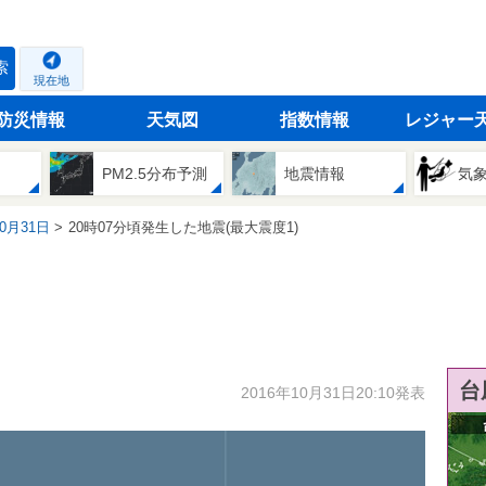
索
現在地
防災情報
天気図
指数情報
レジャー
PM2.5分布予測
地震情報
気
10月31日
20時07分頃発生した地震(最大震度1)
台
2016年10月31日20:10発表