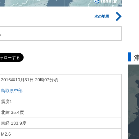
次の地震
。
2016年10月31日 20時07分頃
鳥取県中部
震度1
北緯 35.4度
東経 133.9度
M2.6