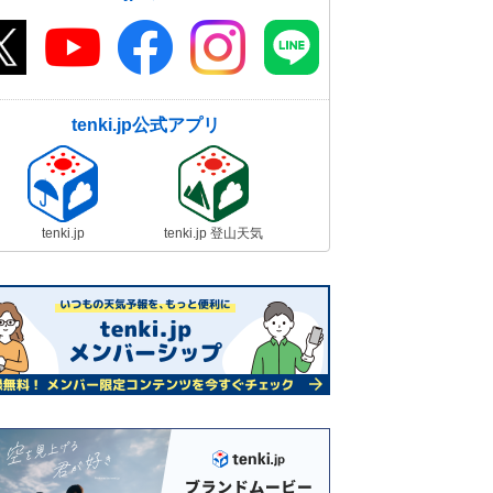
tenki.jp公式アプリ
tenki.jp
tenki.jp 登山天気