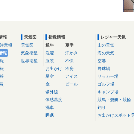
情報
天気図
指数情報
レジャー天気
注意報
天気図
通年
夏季
山の天気
情報
気象衛星
洗濯
汗かき
海の天気
報
世界衛星
服装
不快
空港
報
お出かけ
冷房
野球場
報
星空
アイス
サッカー場
災
傘
ビール
ゴルフ場
紫外線
キャンプ場
体感温度
競馬・競艇・競輪
洗車
釣り
睡眠
お出かけスポット