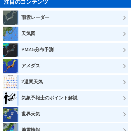
注目のコンテンツ
雨雲レーダー
天気図
PM2.5分布予測
アメダス
2週間天気
気象予報士のポイント解説
世界天気
地震情報