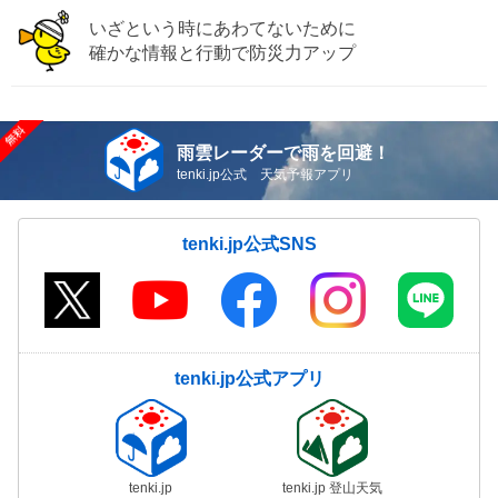
いざという時にあわてないために
確かな情報と行動で防災力アップ
雨雲レーダーで雨を回避！
tenki.jp公式 天気予報アプリ
tenki.jp公式SNS
tenki.jp公式アプリ
tenki.jp
tenki.jp 登山天気