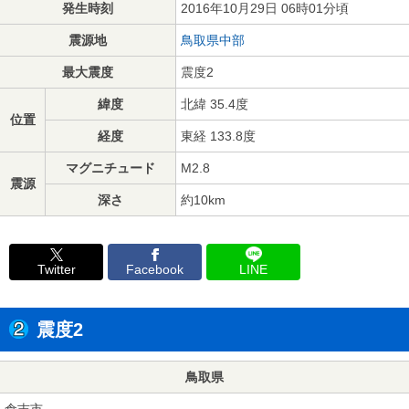
発生時刻
2016年10月29日 06時01分頃
震源地
鳥取県中部
最大震度
震度2
緯度
北緯 35.4度
位置
経度
東経 133.8度
マグニチュード
M2.8
震源
深さ
約10km
Twitter
Facebook
LINE
震度2
鳥取県
倉吉市