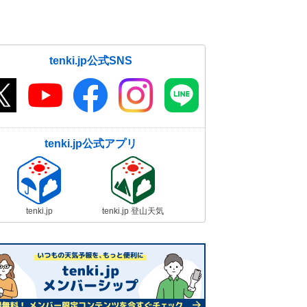
tenki.jp公式SNS
tenki.jp公式アプリ
tenki.jp
tenki.jp 登山天気