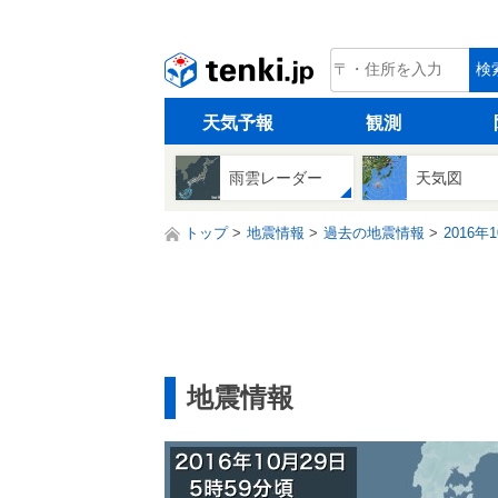
tenki.jp
検
天気予報
観測
雨雲レーダー
天気図
トップ
地震情報
過去の地震情報
2016年
地震情報