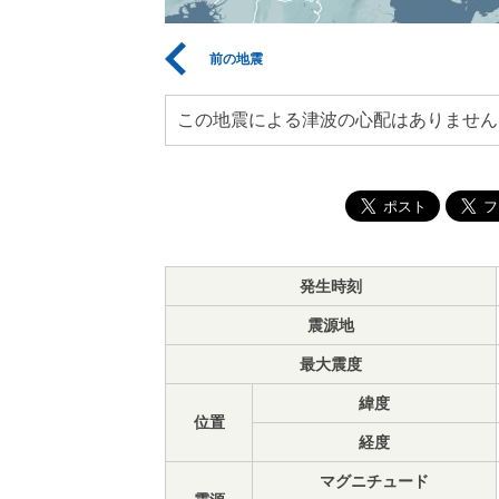
前の地震
この地震による津波の心配はありません
発生時刻
震源地
最大震度
緯度
位置
経度
マグニチュード