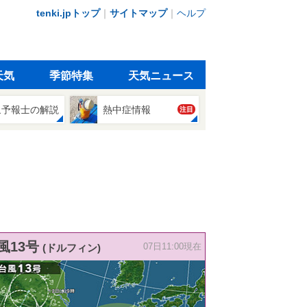
tenki.jpトップ
｜
サイトマップ
｜
ヘルプ
天気
季節特集
天気ニュース
象予報士の解説
熱中症情報
注目
風13号
(ドルフィン)
07日11:00現在