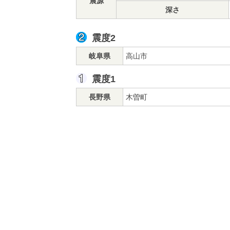
震源
深さ
震度2
岐阜県
高山市
震度1
長野県
木曽町