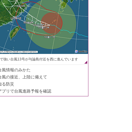
で強い台風13号が与論島付近を西に進んでいます
台風情報のみかた
台風の接近、上陸に備えて
知る防災
アプリで台風進路予報を確認