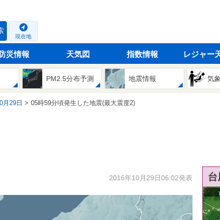
索
現在地
防災情報
天気図
指数情報
レジャー
PM2.5分布予測
地震情報
気
10月29日
05時59分頃発生した地震(最大震度2)
台
2016年10月29日06:02発表