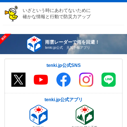
いざという時にあわてないために
確かな情報と行動で防災力アップ
雨雲レーダーで雨を回避！
tenki.jp公式 天気予報アプリ
tenki.jp公式SNS
tenki.jp公式アプリ