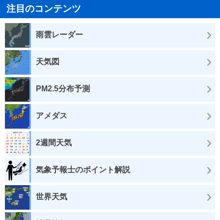
注目のコンテンツ
雨雲レーダー
天気図
PM2.5分布予測
アメダス
2週間天気
気象予報士のポイント解説
世界天気