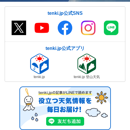
tenki.jp公式SNS
tenki.jp公式アプリ
tenki.jp
tenki.jp 登山天気