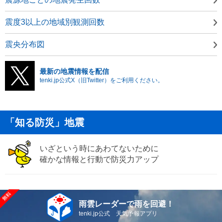
震度3以上の地域別観測回数
震央分布図
最新の地震情報を配信
tenki.jp公式X（旧Twitter）をご利用ください。
「知る防災」地震
いざという時にあわてないために
確かな情報と行動で防災力アップ
雨雲レーダーで雨を回避！
tenki.jp公式 天気予報アプリ