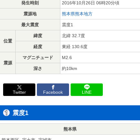
発生時刻
2016年10月26日 06時20分頃
震源地
熊本県熊本地方
最大震度
震度1
緯度
北緯 32.7度
位置
経度
東経 130.6度
マグニチュード
M2.6
震源
深さ
約10km
Twitter
Facebook
LINE
震度1
熊本県
熊本西区
宇土市
宇城市