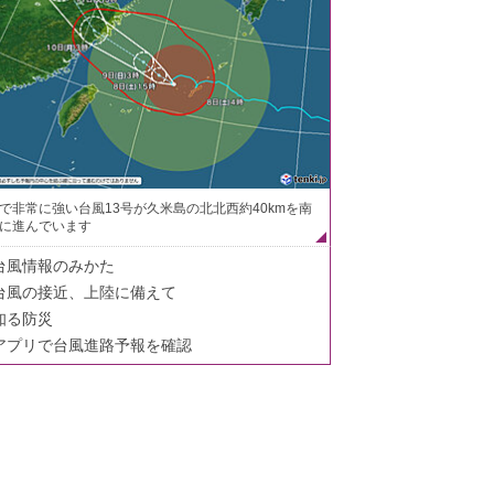
で非常に強い台風13号が久米島の北北西約40kmを南
に進んでいます
台風情報のみかた
台風の接近、上陸に備えて
知る防災
アプリで台風進路予報を確認