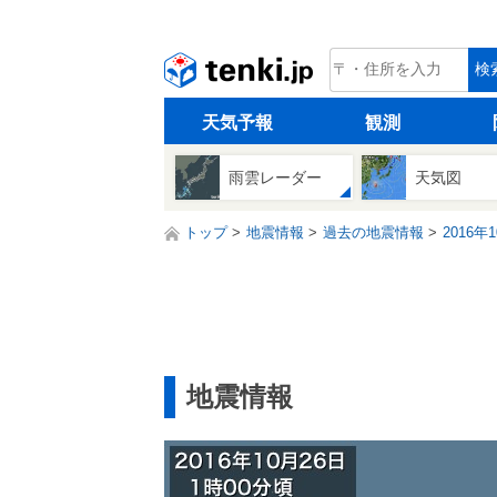
tenki.jp
検
天気予報
観測
雨雲レーダー
天気図
トップ
地震情報
過去の地震情報
2016年
地震情報