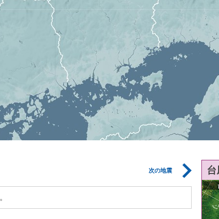
台
次の地震
。