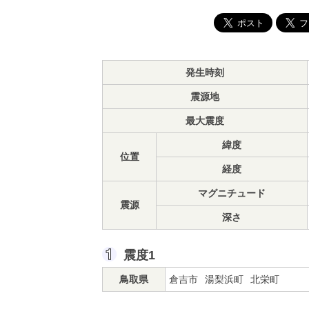
発生時刻
震源地
最大震度
緯度
位置
経度
マグニチュード
震源
深さ
震度1
鳥取県
倉吉市
湯梨浜町
北栄町