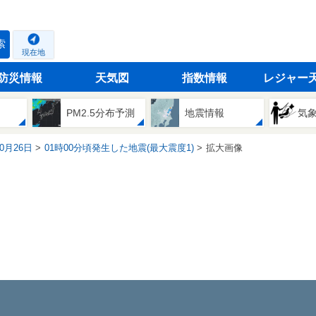
索
現在地
防災情報
天気図
指数情報
レジャー
PM2.5分布予測
地震情報
気
10月26日
01時00分頃発生した地震(最大震度1)
拡大画像