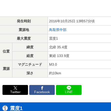
発生時刻
2016年10月25日 13時57分頃
震源地
鳥取県中部
最大震度
震度1
緯度
北緯 35.4度
位置
経度
東経 133.9度
マグニチュード
M3.0
震源
深さ
約10km
Twitter
Facebook
LINE
震度1