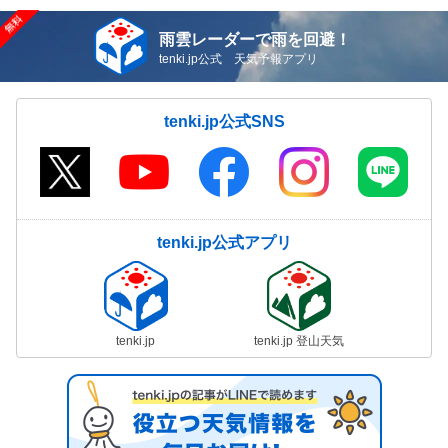
雨雲レーダーで雨を回避！
tenki.jp公式 天気予報アプリ
tenki.jp公式SNS
tenki.jp公式アプリ
tenki.jp
tenki.jp 登山天気