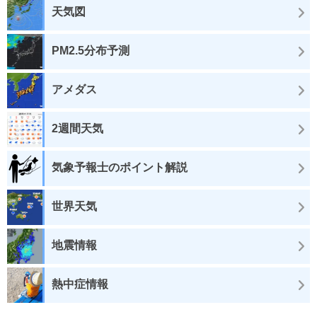
天気図
PM2.5分布予測
アメダス
2週間天気
気象予報士のポイント解説
世界天気
地震情報
熱中症情報