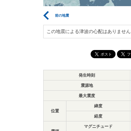
前の地震
この地震による津波の心配はありません
発生時刻
震源地
最大震度
緯度
位置
経度
マグニチュード