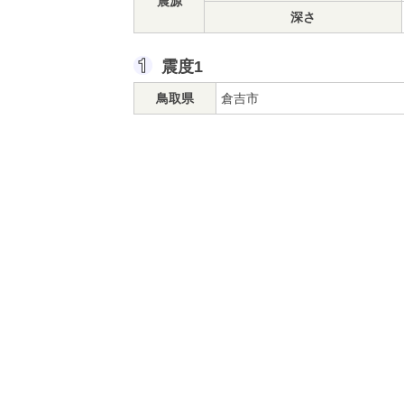
震源
深さ
震度1
鳥取県
倉吉市