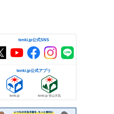
tenki.jp公式SNS
tenki.jp公式アプリ
tenki.jp
tenki.jp 登山天気