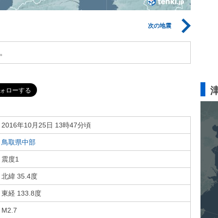
次の地震
。
2016年10月25日 13時47分頃
鳥取県中部
震度1
北緯 35.4度
東経 133.8度
M2.7