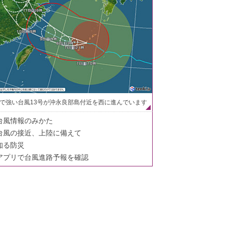
で強い台風13号が沖永良部島付近を西に進んでいます
台風情報のみかた
台風の接近、上陸に備えて
知る防災
アプリで台風進路予報を確認