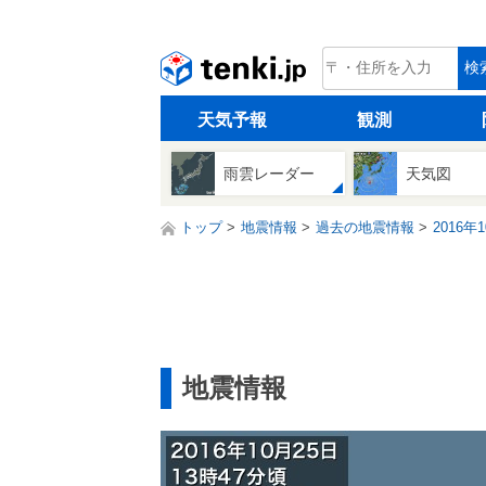
tenki.jp
検
天気予報
観測
雨雲レーダー
天気図
トップ
地震情報
過去の地震情報
2016年
地震情報