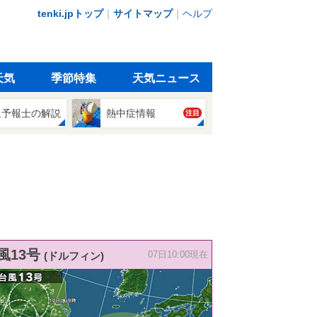
tenki.jpトップ
｜
サイトマップ
｜
ヘルプ
天気
季節特集
天気ニュース
象予報士の解説
熱中症情報
注目
風13号
(ドルフィン)
07日10:00現在