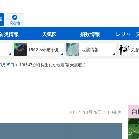
索
現在地
防災情報
天気図
指数情報
レジャー
PM2.5分布予測
地震情報
気
10月25日
13時47分頃発生した地震(最大震度1)
台
2016年10月25日13:50発表