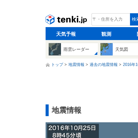
tenki.jp
検
天気予報
観測
雨雲レーダー
天気図
トップ
地震情報
過去の地震情報
2016年
地震情報