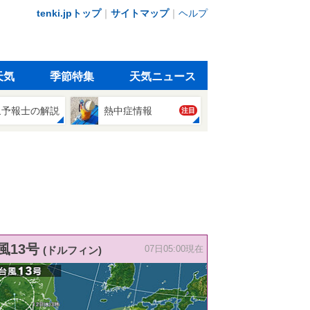
tenki.jpトップ
｜
サイトマップ
｜
ヘルプ
天気
季節特集
天気ニュース
象予報士の解説
熱中症情報
注目
風13号
(ドルフィン)
07日05:00現在