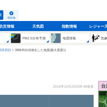
索
現在地
防災情報
天気図
指数情報
レジャー
PM2.5分布予測
地震情報
気
10月25日
08時45分頃発生した地震(最大震度1)
台
2016年10月25日08:48発表