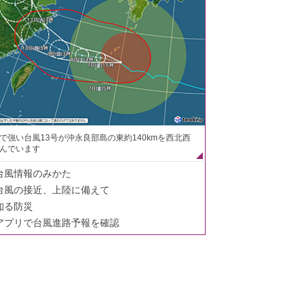
で強い台風13号が沖永良部島の東約140kmを西北西
んでいます
台風情報のみかた
台風の接近、上陸に備えて
知る防災
アプリで台風進路予報を確認