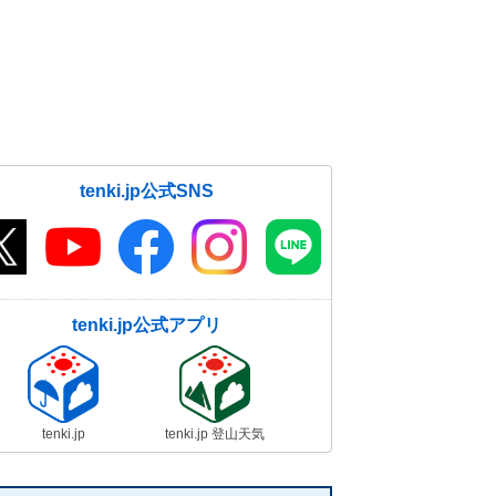
tenki.jp公式SNS
tenki.jp公式アプリ
tenki.jp
tenki.jp 登山天気