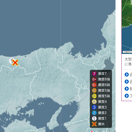
大型
に進