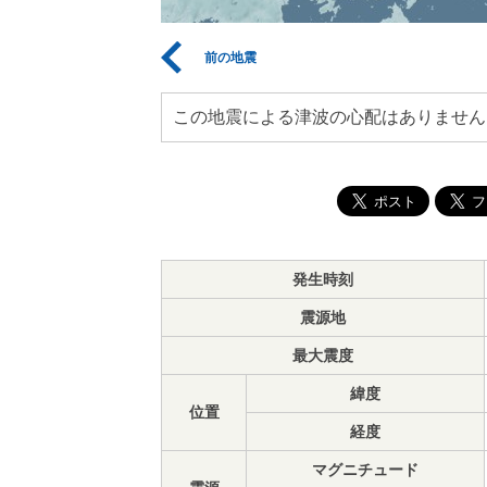
前の地震
この地震による津波の心配はありません
発生時刻
震源地
最大震度
緯度
位置
経度
マグニチュード