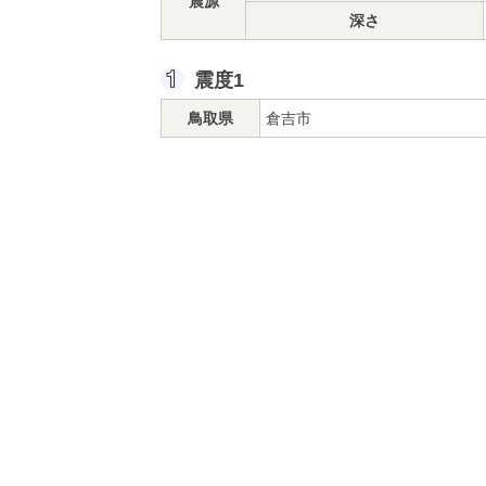
震源
深さ
震度1
鳥取県
倉吉市