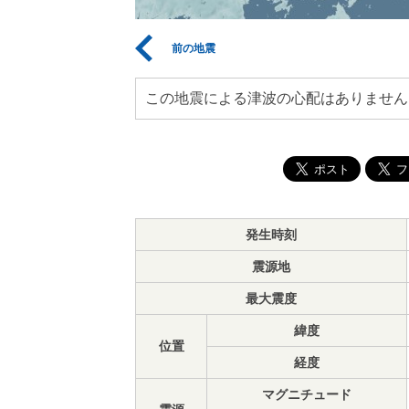
前の地震
この地震による津波の心配はありません
発生時刻
震源地
最大震度
緯度
位置
経度
マグニチュード