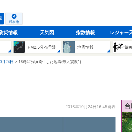
索
現在地
防災情報
天気図
指数情報
レジャー
PM2.5分布予測
地震情報
気
10月24日
16時42分頃発生した地震(最大震度1)
台
2016年10月24日16:45発表