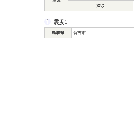
震源
深さ
震度1
鳥取県
倉吉市