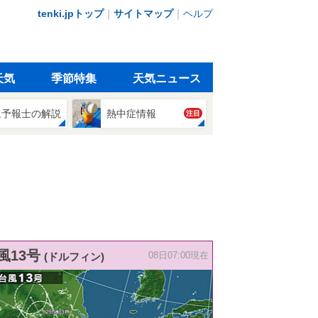
tenki.jpトップ
｜
サイトマップ
｜
ヘルプ
天気
季節特集
天気ニュース
象予報士の解説
熱中症情報
注目
風13号
(ドルフィン)
08日07:00現在