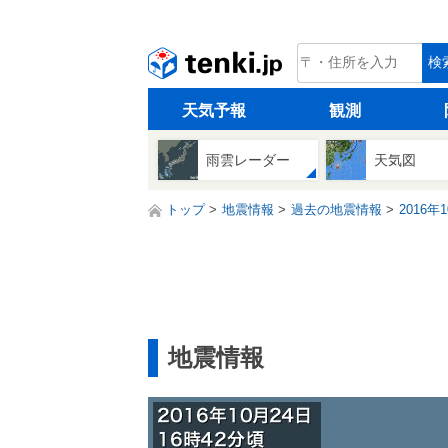
tenki.jp
検
天気予報
観測
雨雲レーダー
天気図
トップ
地震情報
過去の地震情報
2016年
地震情報