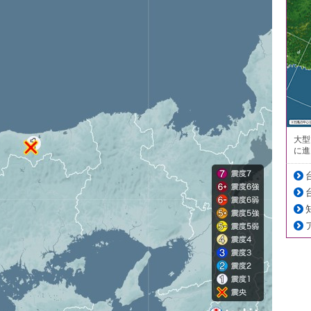
大型
に進