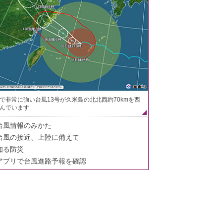
で非常に強い台風13号が久米島の北北西約70kmを西
んでいます
台風情報のみかた
台風の接近、上陸に備えて
知る防災
アプリで台風進路予報を確認