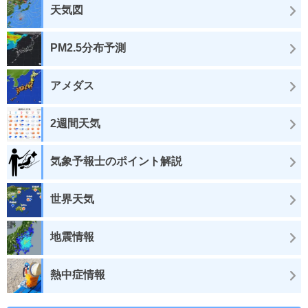
天気図
PM2.5分布予測
アメダス
2週間天気
気象予報士のポイント解説
世界天気
地震情報
熱中症情報