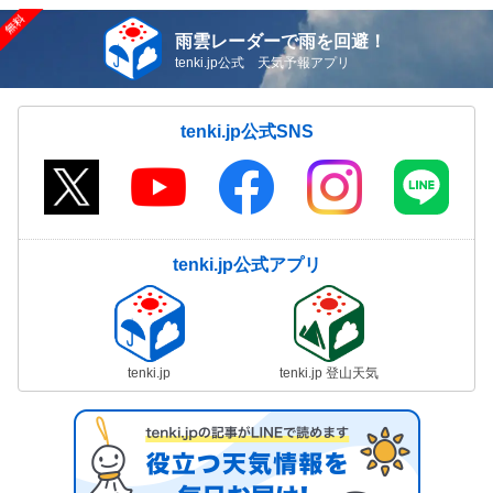
雨雲レーダーで雨を回避！
tenki.jp公式 天気予報アプリ
tenki.jp公式SNS
tenki.jp公式アプリ
tenki.jp
tenki.jp 登山天気