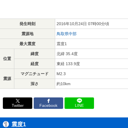
発生時刻
2016年10月24日 07時00分頃
震源地
鳥取県中部
最大震度
震度1
緯度
北緯 35.4度
位置
経度
東経 133.9度
マグニチュード
M2.3
震源
深さ
約10km
Twitter
Facebook
LINE
震度1