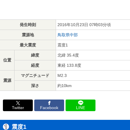
発生時刻
2016年10月23日 07時03分頃
震源地
鳥取県中部
最大震度
震度1
緯度
北緯 35.4度
位置
経度
東経 133.8度
マグニチュード
M2.3
震源
深さ
約10km
Twitter
Facebook
LINE
震度1