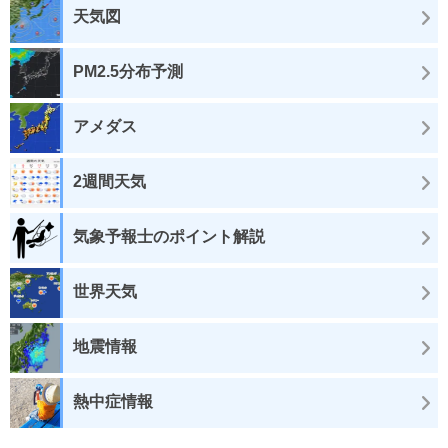
天気図
PM2.5分布予測
アメダス
2週間天気
気象予報士のポイント解説
世界天気
地震情報
熱中症情報