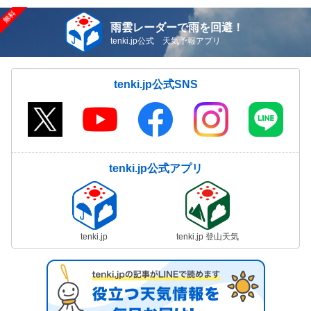
雨雲レーダーで雨を回避！
tenki.jp公式 天気予報アプリ
tenki.jp公式SNS
tenki.jp公式アプリ
tenki.jp
tenki.jp 登山天気