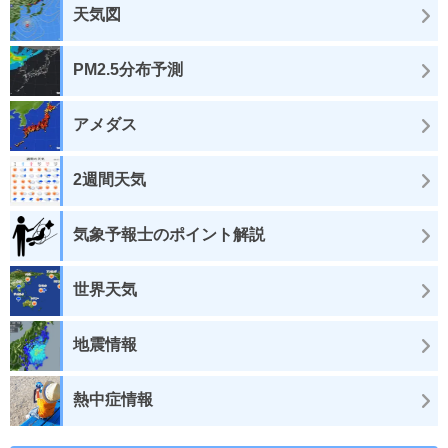
天気図
PM2.5分布予測
アメダス
2週間天気
気象予報士のポイント解説
世界天気
地震情報
熱中症情報