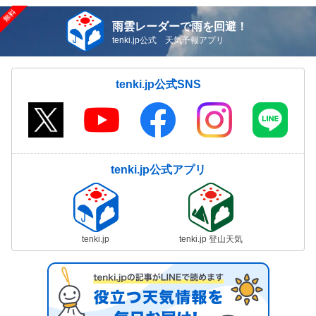
雨雲レーダーで雨を回避！
tenki.jp公式 天気予報アプリ
tenki.jp公式SNS
tenki.jp公式アプリ
tenki.jp
tenki.jp 登山天気