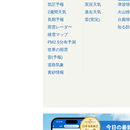
気圧予報
実況天気
津波情
2週間天気
過去天気
火山情
長期予報
雷(実況)
台風情
雨雲レーダー
知る防
積雪マップ
PM2.5分布予測
世界の雨雲
雷(予報)
道路気象
黄砂情報