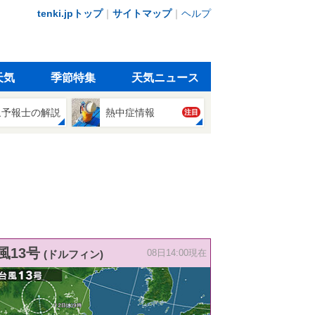
tenki.jpトップ
｜
サイトマップ
｜
ヘルプ
天気
季節特集
天気ニュース
象予報士の解説
熱中症情報
注目
風13号
(ドルフィン)
08日14:00現在