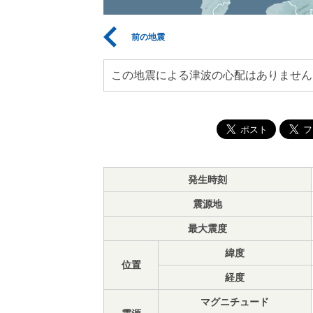
前の地震
この地震による津波の心配はありません
発生時刻
震源地
最大震度
緯度
位置
経度
マグニチュード