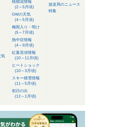
桜開花情報
放送局のニュース
(2～5月頃)
特集
GWの天気
(4～5月頃)
梅雨入り・明け
(5～7月頃)
熱中症情報
(4～9月頃)
紅葉見頃情報
天気
(10～11月頃)
ヒートショック
(10～3月頃)
スキー積雪情報
(11～5月頃)
初日の出
(12～1月頃)