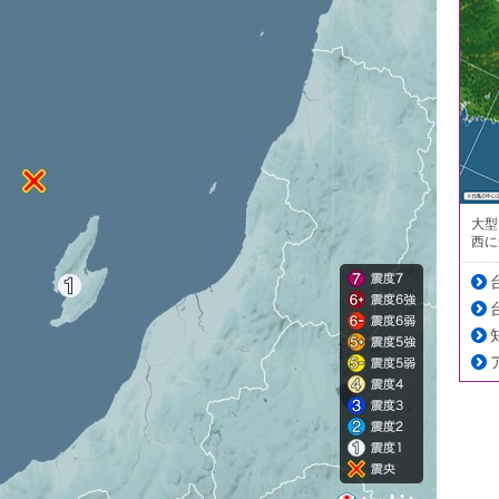
大型
西に