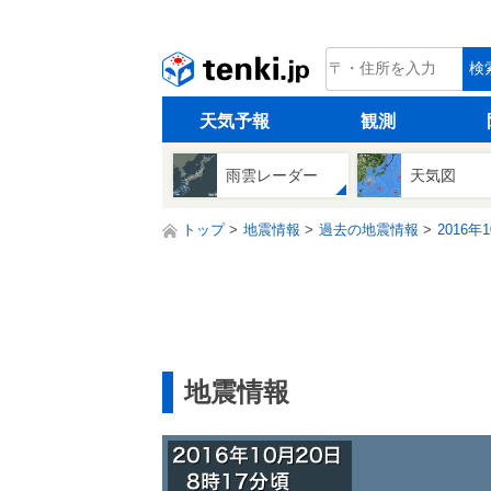
tenki.jp
検
天気予報
観測
雨雲レーダー
天気図
トップ
地震情報
過去の地震情報
2016年
地震情報