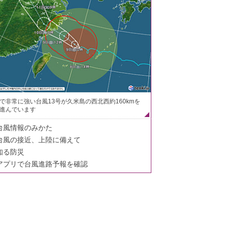
で非常に強い台風13号が久米島の西北西約160kmを
進んでいます
台風情報のみかた
台風の接近、上陸に備えて
知る防災
アプリで台風進路予報を確認