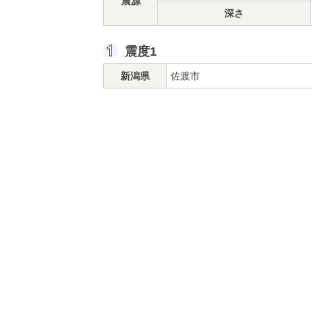
震源
深さ
震度1
新潟県
佐渡市