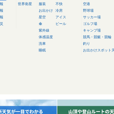
報
世界衛星
服装
不快
空港
報
お出かけ
冷房
野球場
報
星空
アイス
サッカー場
災
傘
ビール
ゴルフ場
紫外線
キャンプ場
体感温度
競馬・競艇・競輪
洗車
釣り
睡眠
お出かけスポット