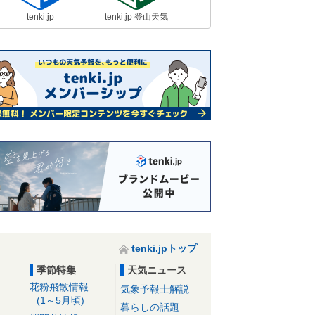
tenki.jp
tenki.jp 登山天気
tenki.jpトップ
季節特集
天気ニュース
花粉飛散情報
気象予報士解説
(1～5月頃)
暮らしの話題