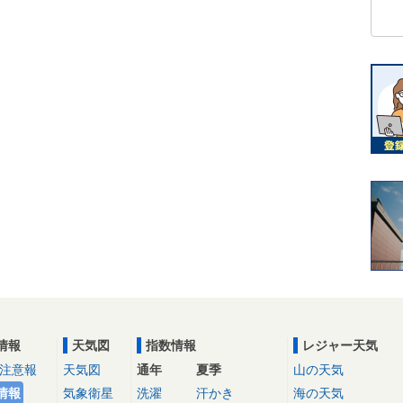
情報
天気図
指数情報
レジャー天気
注意報
天気図
通年
夏季
山の天気
情報
気象衛星
洗濯
汗かき
海の天気