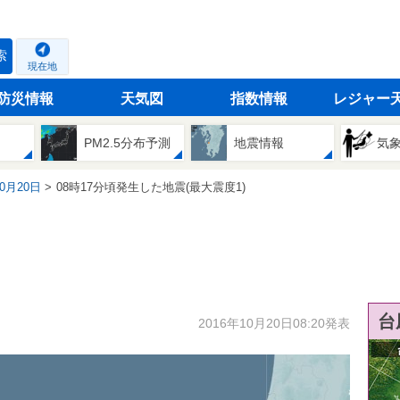
索
現在地
防災情報
天気図
指数情報
レジャー
PM2.5分布予測
地震情報
気
10月20日
08時17分頃発生した地震(最大震度1)
台
2016年10月20日08:20発表