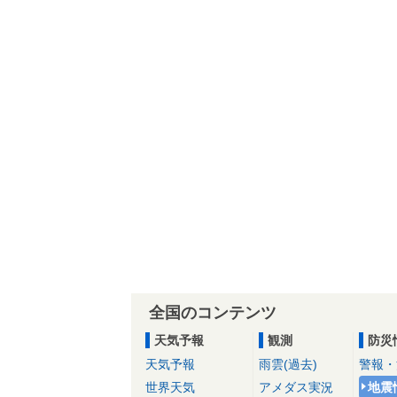
全国のコンテンツ
天気予報
観測
防災
天気予報
雨雲(過去)
警報・
世界天気
アメダス実況
地震